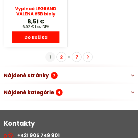
Vypínač LEGRAND
VALENA č5B biely
8,51 €
6,92 €
bez DPH
Do košíka
1
2
7
Nájdené stránky
7
Nájdené kategórie
4
Kontakty
+421 905 749 901