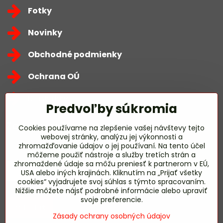
Fotky
Novinky
Obchodné podmienky
Ochrana OÚ
Kontakty
Predvoľby súkromia
Zavoláme Vám späť
Cookies používame na zlepšenie vašej návštevy tejto
webovej stránky, analýzu jej výkonnosti a
zhromažďovanie údajov o jej používaní. Na tento účel
Váš telefón
*
môžeme použiť nástroje a služby tretích strán a
zhromaždené údaje sa môžu preniesť k partnerom v EÚ,
USA alebo iných krajinách. Kliknutím na „Prijať všetky
cookies“ vyjadrujete svoj súhlas s týmto spracovaním.
Nižšie môžete nájsť podrobné informácie alebo upraviť
svoje preferencie.
Odoslať
Zásady ochrany osobných údajov