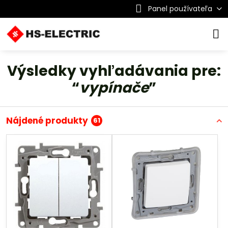
Panel používateľa
Výsledky vyhľadávania pre:
“
vypínače
”
Nájdené produkty
61