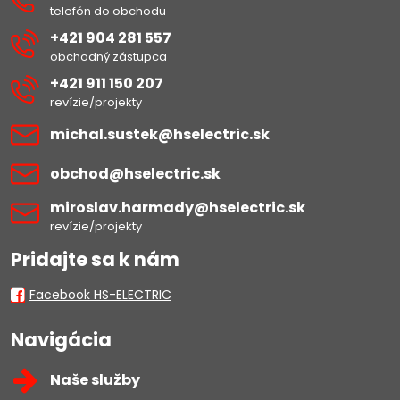
telefón do obchodu
+421 904 281 557
obchodný zástupca
+421 911 150 207
revízie/projekty
michal​.sustek​@hselectric​.sk
obchod​@hselectric​.sk
miroslav​.harmady​@hselectric​.sk
revízie/projekty
Pridajte sa k nám
Facebook HS-ELECTRIC
Navigácia
Naše služby