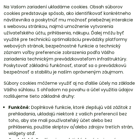
Na Vašom zariadení ukladáme cookies. Obsah súborov
cookies predstavuje spôsob, ako identifikovať konkrétneho
návštevníka a poskytnúť mu možnosť priebežnej interakcie
s webovou stránkou, najmä umožnenie vytvorenia
užívateľského účtu, prihlásenia, nákupu. Ďalej môžu byť
využité pre technickú optimalizáciu prevádzky platformy
webových stránok, bezpečnostné funkcie a technický
záznam voľby preferencie zobrazenia podľa Vášho
zariadenia technickým prevádzkovateľom infraštruktúry.
Poskytovať základnú funkčnosť, starať sa o prevádzkovú
bezpečnosť a stabilitu je naším oprávneným záujmom.
Súbory cookies môžeme využiť aj na ďalšie účely na základe
Vášho súhlasu. S ohľadom na povahu a účel využitia údajov
rozlišujeme tieto základné druhy:
Funkčné:
Doplnkové funkcie, ktoré zlepšujú váš zážitok z
prehliadania, ukladajú niektoré z vašich preferencií bez
toho, aby ste mali používateľský účet alebo bez
prihlásenia, použitie skriptov a/alebo zdrojov tretích strán,
widgety atď.