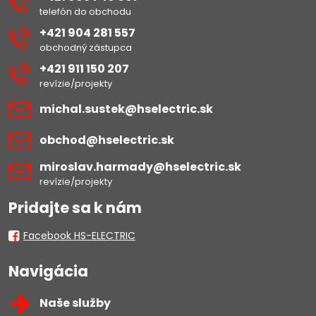
telefón do obchodu
+421 904 281 557
obchodný zástupca
+421 911 150 207
revízie/projekty
michal​.sustek​@hselectric​.sk
obchod​@hselectric​.sk
miroslav​.harmady​@hselectric​.sk
revízie/projekty
Pridajte sa k nám
Facebook HS-ELECTRIC
Navigácia
Naše služby