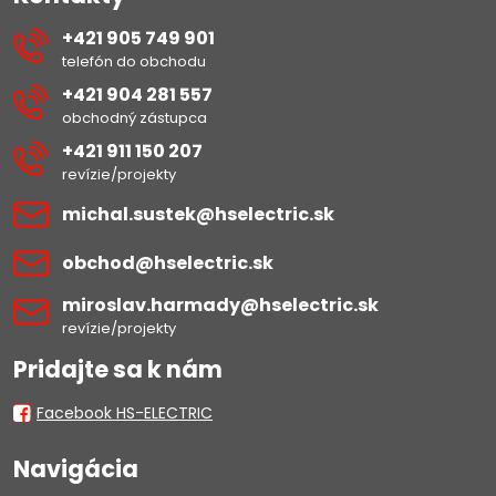
+421 905 749 901
telefón do obchodu
+421 904 281 557
obchodný zástupca
+421 911 150 207
revízie/projekty
michal​.sustek​@hselectric​.sk
obchod​@hselectric​.sk
miroslav​.harmady​@hselectric​.sk
revízie/projekty
Pridajte sa k nám
Facebook HS-ELECTRIC
Navigácia