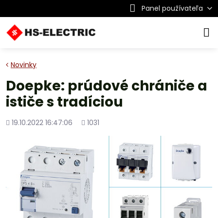
Panel používateľa
Novinky
Doepke: prúdové chrániče a
ističe s tradíciou
Pridané
Počet
19.10.2022 16:47:06
1031
zobrazení