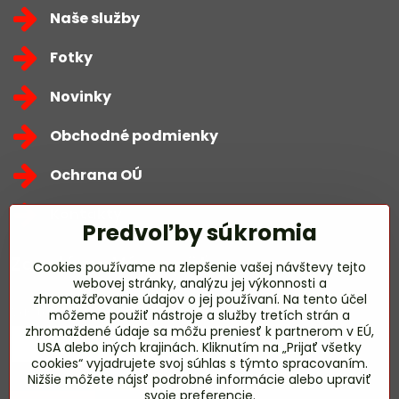
Naše služby
Fotky
Novinky
Obchodné podmienky
Ochrana OÚ
Kontakty
Predvoľby súkromia
Zavoláme Vám späť
Cookies používame na zlepšenie vašej návštevy tejto
webovej stránky, analýzu jej výkonnosti a
zhromažďovanie údajov o jej používaní. Na tento účel
Váš telefón
*
môžeme použiť nástroje a služby tretích strán a
zhromaždené údaje sa môžu preniesť k partnerom v EÚ,
USA alebo iných krajinách. Kliknutím na „Prijať všetky
cookies“ vyjadrujete svoj súhlas s týmto spracovaním.
Nižšie môžete nájsť podrobné informácie alebo upraviť
svoje preferencie.