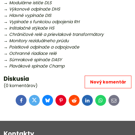
→ Modulárne ističe DLS
→ Výkonové odpínače DHS
→ Hlavné vypínače DIS
→ Vypínače s funkciou odpojenia RH
→ Inštalačné stýkače HS
→ Chráničové relé a prievlakové transformátory
→ Monitory reziduálneho prúdu
→ Poistkové odpínače a odpojovače
→ Ochranné riadiace relé
→ Súmrakové spínače DASY
→ Plavákové spínače Champ
Diskusia
Nový komentár
(0 komentárov)
Facebook
Twitter
Bluesky
Pinterest
Reddit
LinkedIn
WhatsApp
E-
mail
Kontakty