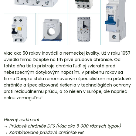
Viac ako 50 rokov inovácií a nemeckej kvality. Už v roku 1957
uviedla firma Doepke na trh prvé prúdové chrániče. Od
tohto dňa tieto prístroje chránia ľudí aj zvieratá pred
nebezpečným dotykovým napätím. V priebehu rokov sa
firma Doepke stala renomovaným špecialistom na prúdové
chrániče a špecializované riešenia v technológiách ochrany
proti reziduálnemu prúdu, a to nielen v Európe, ale naprieč
celou zemeguľou!
Hlavný sortiment
→ Prúdové chrániče DFS (viac ako 5 000 rôznych typov)
→ Kombinované prúdové chrániče FIB