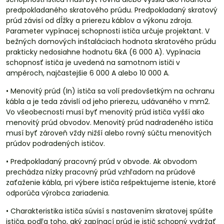
predpokladaného skratového prúdu. Predpokladaný skratový
prúd závisí od dĺžky a prierezu káblov a výkonu zdroja.
Parameter vypínacej schopnosti ističa určuje projektant. V
bežných domových inštaláciach hodnota skratového prúdu
prakticky nedosiahne hodnotu 6kA (6 000 A). Vypínacia
schopnosť ističa je uvedená na samotnom ističi v
ampéroch, najčastejšie 6 000 A alebo 10 000 A.
• Menovitý prúd (In) ističa sa volí predovšetkým na ochranu
kábla a je teda závislí od jeho prierezu, udávaného v mm2.
Vo všeobecnosti musí byť menovitý prúd ističa vyšší ako
menovitý prúd obvodov. Menovitý prúd nadradeného ističa
musí byť zároveň vždy nižší alebo rovný súčtu menovitých
prúdov podradených ističov.
• Predpokladaný pracovný prúd v obvode. Ak obvodom
prechádza nízky pracovný prúd vzhľadom na prúdové
zaťaženie kábla, pri výbere ističa rešpektujeme istenie, ktoré
odporúča výrobca zariadenia.
• Charakteristika ističa súvisí s nastavením skratovej spúšte
ističa, podľa toho, aký zapínací prúd je istič schopný vydržať