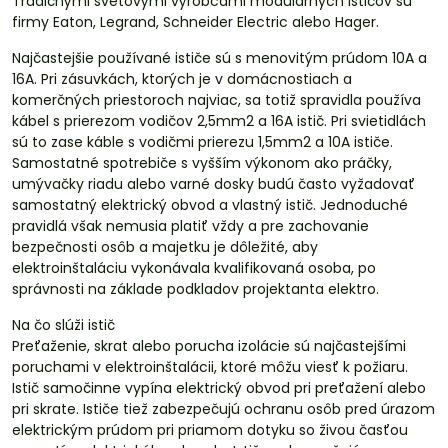
Tradičnými svetovými výrobcami modulárnych ističov sú
firmy Eaton, Legrand, Schneider Electric alebo Hager.
Najčastejšie používané ističe sú s menovitým prúdom 10A a
16A. Pri zásuvkách, ktorých je v domácnostiach a
komerčných priestoroch najviac, sa totiž spravidla používa
kábel s prierezom vodičov 2,5mm2 a 16A istič. Pri svietidlách
sú to zase káble s vodičmi prierezu 1,5mm2 a 10A ističe.
Samostatné spotrebiče s vyšším výkonom ako práčky,
umývačky riadu alebo varné dosky budú často vyžadovať
samostatný elektrický obvod a vlastný istič. Jednoduché
pravidlá však nemusia platiť vždy a pre zachovanie
bezpečnosti osôb a majetku je dôležité, aby
elektroinštaláciu vykonávala kvalifikovaná osoba, po
správnosti na základe podkladov projektanta elektro.
Na čo slúži istič
Preťaženie, skrat alebo porucha izolácie sú najčastejšími
poruchami v elektroinštalácii, ktoré môžu viesť k požiaru.
Istič samočinne vypína elektrický obvod pri preťažení alebo
pri skrate. Ističe tiež zabezpečujú ochranu osôb pred úrazom
elektrickým prúdom pri priamom dotyku so živou časťou