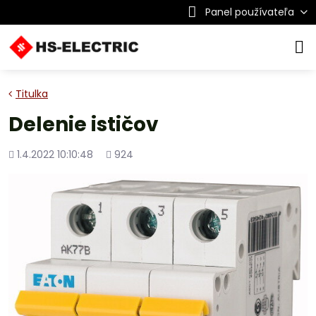
Panel používateľa
Titulka
Delenie ističov
Pridané
Počet
1.4.2022 10:10:48
924
zobrazení