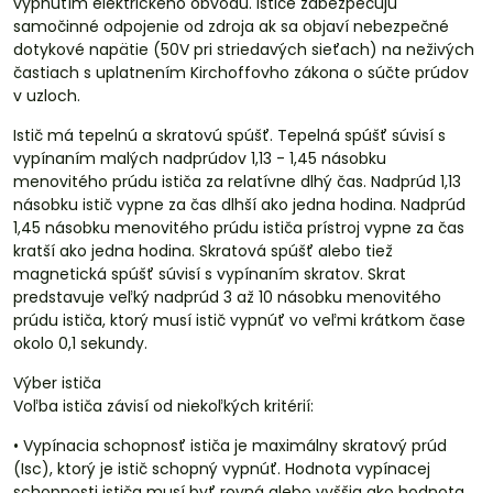
vypnutím elektrického obvodu. Ističe zabezpečujú
samočinné odpojenie od zdroja ak sa objaví nebezpečné
dotykové napätie (50V pri striedavých sieťach) na neživých
častiach s uplatnením Kirchoffovho zákona o súčte prúdov
v uzloch.
Istič má tepelnú a skratovú spúšť. Tepelná spúšť súvisí s
vypínaním malých nadprúdov 1,13 - 1,45 násobku
menovitého prúdu ističa za relatívne dlhý čas. Nadprúd 1,13
násobku istič vypne za čas dlhší ako jedna hodina. Nadprúd
1,45 násobku menovitého prúdu ističa prístroj vypne za čas
kratší ako jedna hodina. Skratová spúšť alebo tiež
magnetická spúšť súvisí s vypínaním skratov. Skrat
predstavuje veľký nadprúd 3 až 10 násobku menovitého
prúdu ističa, ktorý musí istič vypnúť vo veľmi krátkom čase
okolo 0,1 sekundy.
Výber ističa
Voľba ističa závisí od niekoľkých kritérií:
• Vypínacia schopnosť ističa je maximálny skratový prúd
(Isc), ktorý je istič schopný vypnúť. Hodnota vypínacej
schopnosti ističa musí byť rovná alebo vyššia ako hodnota