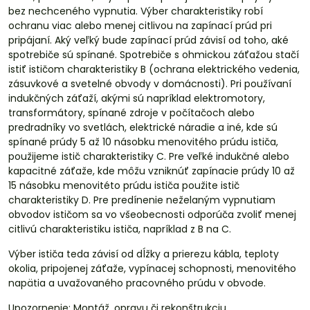
bez nechceného vypnutia. Výber charakteristiky robí
ochranu viac alebo menej citlivou na zapínací prúd pri
pripájaní. Aký veľký bude zapínací prúd závisí od toho, aké
spotrebiče sú spínané. Spotrebiče s ohmickou záťažou stačí
istiť ističom charakteristiky B (ochrana elektrického vedenia,
zásuvkové a svetelné obvody v domácnosti). Pri používaní
indukčných záťaží, akými sú napríklad elektromotory,
transformátory, spínané zdroje v počítačoch alebo
predradníky vo svetlách, elektrické náradie a iné, kde sú
spínané prúdy 5 až 10 násobku menovitého prúdu ističa,
použijeme istič charakteristiky C. Pre veľké indukčné alebo
kapacitné záťaže, kde môžu vzniknúť zapínacie prúdy 10 až
15 násobku menovitéto prúdu ističa použite istič
charakteristiky D. Pre predínenie neželaným vypnutiam
obvodov ističom sa vo všeobecnosti odporúča zvoliť menej
citlivú charakteristiku ističa, napríklad z B na C.
Výber ističa teda závisí od dĺžky a prierezu kábla, teploty
okolia, pripojenej záťaže, vypínacej schopnosti, menovitého
napätia a uvažovaného pracovného prúdu v obvode.
Upozornenie: Montáž, opravu či rekonštrukciu