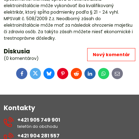
elektroinštalácie môže vykonávať iba kvalifikovaný
elektrikár, ktorý spĺňa podmienky podľa § 21 - 24 vyhl.
MPSVaR č. 508/2009 Z.z. Neodborný zásah do
elektroinštalácie môže mať za následok ohrozenie majetku
či zdravia osôb. Za takýto zásah môžete niesť ekonomické i
trestnoprávne dôsledky.
Diskusia
Nový komentár
(0 komentárov)
Facebook
Twitter
Bluesky
Pinterest
Reddit
LinkedIn
WhatsApp
E-
mail
Kontakty
+421 905 749 901
telefón do obchodu
+421 904 281 557