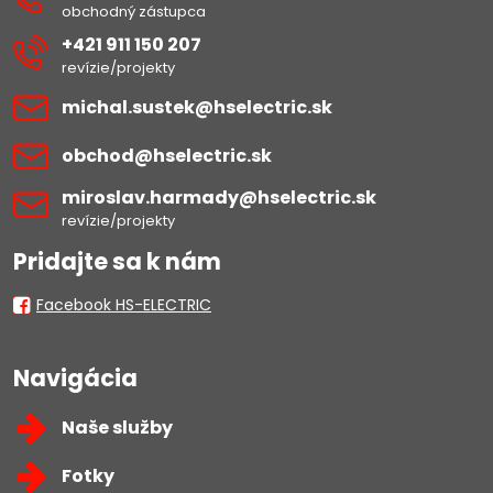
obchodný zástupca
+421 911 150 207
revízie/projekty
michal​.sustek​@hselectric​.sk
obchod​@hselectric​.sk
miroslav​.harmady​@hselectric​.sk
revízie/projekty
Pridajte sa k nám
Facebook HS-ELECTRIC
Navigácia
Naše služby
Fotky