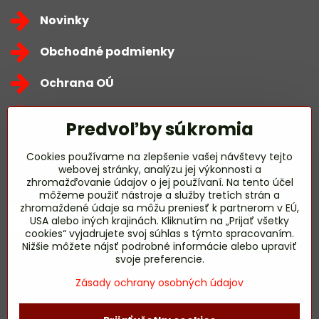
Novinky
Obchodné podmienky
Ochrana OÚ
Kontakty
Predvoľby súkromia
Zavoláme Vám späť
Cookies používame na zlepšenie vašej návštevy tejto
webovej stránky, analýzu jej výkonnosti a
zhromažďovanie údajov o jej používaní. Na tento účel
Váš telefón
*
môžeme použiť nástroje a služby tretích strán a
zhromaždené údaje sa môžu preniesť k partnerom v EÚ,
USA alebo iných krajinách. Kliknutím na „Prijať všetky
cookies“ vyjadrujete svoj súhlas s týmto spracovaním.
Nižšie môžete nájsť podrobné informácie alebo upraviť
svoje preferencie.
Odoslať
Zásady ochrany osobných údajov