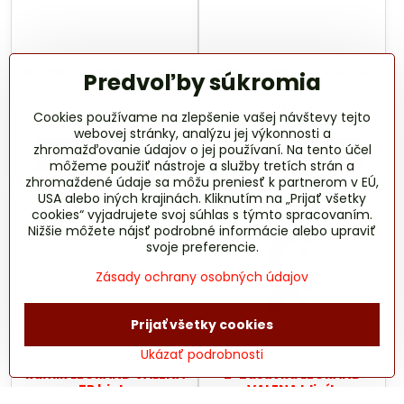
Rámik LEGRAND VALENA
Rámik LEGRAND VALENA
Predvoľby súkromia
3P biely
4P biely
3,69 €
6,56 €
Cookies používame na zlepšenie vašej návštevy tejto
3 €
bez DPH
5,33 €
bez DPH
webovej stránky, analýzu jej výkonnosti a
zhromažďovanie údajov o jej používaní. Na tento účel
Do košíka
Do košíka
môžeme použiť nástroje a služby tretích strán a
zhromaždené údaje sa môžu preniesť k partnerom v EÚ,
USA alebo iných krajinách. Kliknutím na „Prijať všetky
cookies“ vyjadrujete svoj súhlas s týmto spracovaním.
Nižšie môžete nájsť podrobné informácie alebo upraviť
svoje preferencie.
Zásady ochrany osobných údajov
Prijať všetky cookies
Ukázať podrobnosti
Rámik LEGRAND VALENA
2-Zásuvka LEGRAND
5P biely
VALENA hliník