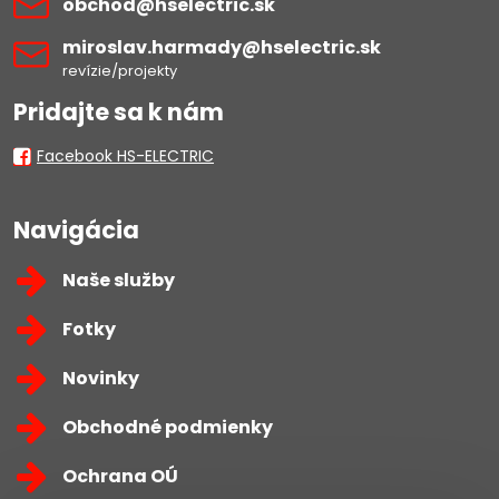
obchod​@hselectric​.sk
miroslav​.harmady​@hselectric​.sk
revízie/projekty
Pridajte sa k nám
Facebook HS-ELECTRIC
Navigácia
Naše služby
Fotky
Novinky
Obchodné podmienky
Ochrana OÚ