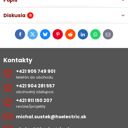
Popis
Diskusia
0
Facebook
Twitter
Bluesky
Pinterest
Reddit
LinkedIn
WhatsApp
E-
mail
Kontakty
+421 905 749 901
telefón do obchodu
+421 904 281 557
obchodný zástupca
+421 911 150 207
revízie/projekty
michal​.sustek​@hselectric​.sk