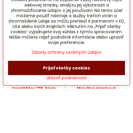
39,46 €
46,73 €
webovej stránky, analýzu jej výkonnosti a
32,08 €
bez DPH
37,99 €
bez DPH
zhromažďovanie údajov o jej používaní. Na tento účel
môžeme použiť nástroje a služby tretích strán a
Do košíka
Do košíka
zhromaždené údaje sa môžu preniesť k partnerom v EÚ,
USA alebo iných krajinách. Kliknutím na „Prijať všetky
cookies“ vyjadrujete svoj súhlas s týmto spracovaním.
Nižšie môžete nájsť podrobné informácie alebo upraviť
svoje preferencie.
Zásady ochrany osobných údajov
Prijať všetky cookies
Ukázať podrobnosti
Ventilátor 125, biely,
Mriežka plastová
žalúzia, ťahový vypínač
MV125bVs biela
29,62 €
1,44 €
24,08 €
bez DPH
1,17 €
bez DPH
Do košíka
Do košíka