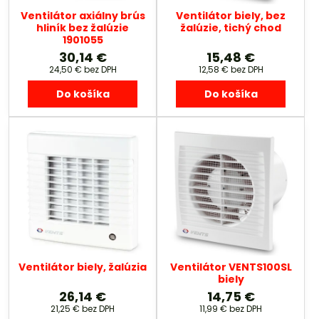
Ventilátor axiálny brús
Ventilátor biely, bez
hliník bez žalúzie
žalúzie, tichý chod
1901055
30,14 €
15,48 €
24,50 €
bez DPH
12,58 €
bez DPH
Do košíka
Do košíka
Ventilátor biely, žalúzia
Ventilátor VENTS100SL
biely
26,14 €
14,75 €
21,25 €
bez DPH
11,99 €
bez DPH