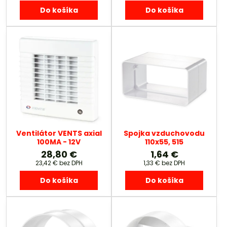
Do košíka
Do košíka
Ventilátor VENTS axial
Spojka vzduchovodu
100MA - 12V
110x55, 515
28,80 €
1,64 €
23,42 €
bez DPH
1,33 €
bez DPH
Do košíka
Do košíka