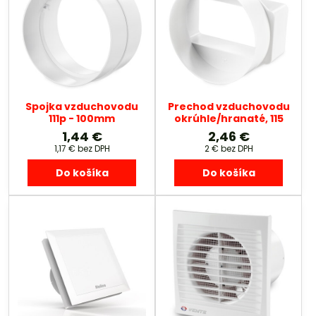
Spojka vzduchovodu
Prechod vzduchovodu
111p - 100mm
okrúhle/hranaté, 115
1,44 €
2,46 €
1,17 €
bez DPH
2 €
bez DPH
Do košíka
Do košíka