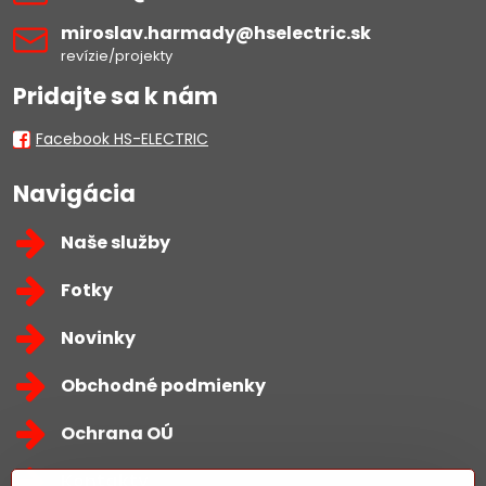
miroslav​.harmady​@hselectric​.sk
revízie/projekty
Pridajte sa k nám
Facebook HS-ELECTRIC
Navigácia
Naše služby
Fotky
Novinky
Obchodné podmienky
Ochrana OÚ
Kontakty