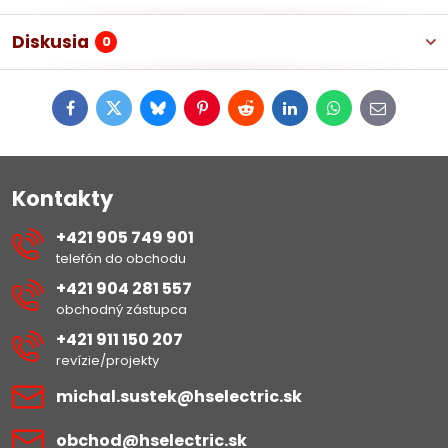
Diskusia
0
Facebook
Twitter
Bluesky
Pinterest
Reddit
LinkedIn
WhatsApp
E-
mail
Kontakty
+421 905 749 901
telefón do obchodu
+421 904 281 557
obchodný zástupca
+421 911 150 207
revízie/projekty
michal​.sustek​@hselectric​.sk
obchod​@hselectric​.sk