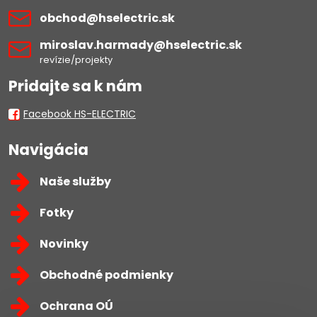
obchod​@hselectric​.sk
miroslav​.harmady​@hselectric​.sk
revízie/projekty
Pridajte sa k nám
Facebook HS-ELECTRIC
Navigácia
Naše služby
Fotky
Novinky
Obchodné podmienky
Ochrana OÚ