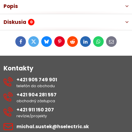
Popis
Diskusia
0
Facebook
Twitter
Bluesky
Pinterest
Reddit
LinkedIn
WhatsApp
E-
mail
Kontakty
+421 905 749 901
telefón do obchodu
+421 904 281 557
obchodný zástupca
+421 911 150 207
revízie/projekty
michal​.sustek​@hselectric​.sk