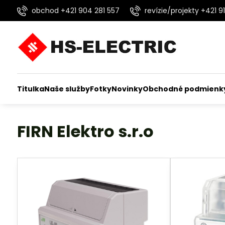
obchod +421 904 281 557
revízie/projekty +421 91
Titulka
Naše služby
Fotky
Novinky
Obchodné podmienk
FIRN Elektro s.r.o