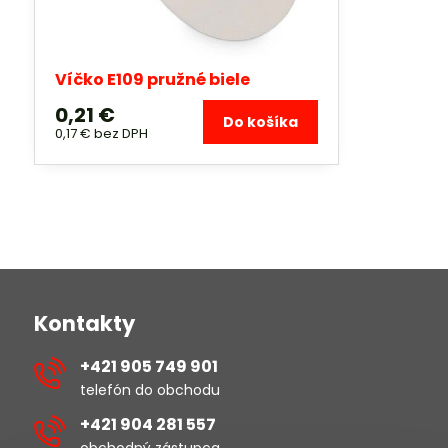
Víčko E109 pružné biele
0,21 €
Do košíka
0,17 €
bez DPH
Kontakty
+421 905 749 901
telefón do obchodu
+421 904 281 557