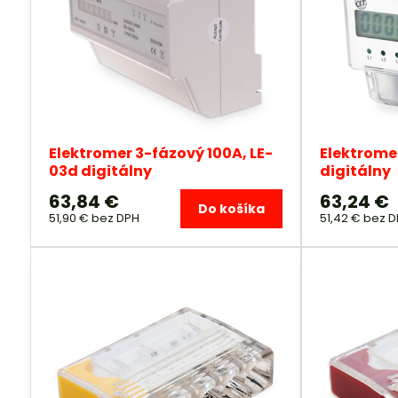
Elektromer 3-fázový 100A, LE-
Elektrome
03d digitálny
digitálny
63,84 €
63,24 €
Do košíka
51,90 €
bez DPH
51,42 €
bez D