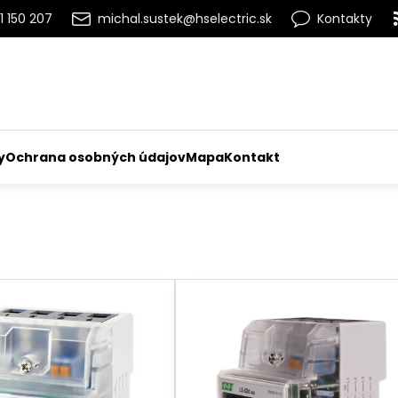
1 150 207
michal.sustek@hselectric.sk
Kontakty
y
Ochrana osobných údajov
Mapa
Kontakt