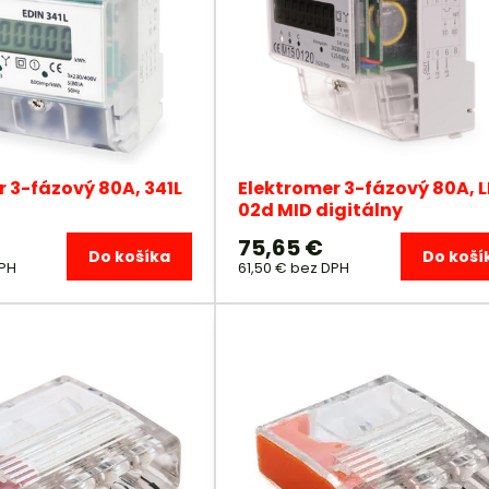
r 3-fázový 80A, 341L
Elektromer 3-fázový 80A, L
02d MID digitálny
75,65 €
Do košíka
Do koší
PH
61,50 €
bez DPH