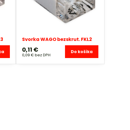
L3
Svorka WAGO bezskrut. FKL2
0,11 €
ka
Do košíka
0,09 €
bez DPH