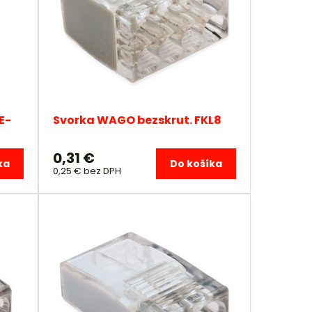
E-
Svorka WAGO bezskrut. FKL8
0,31 €
ka
Do košíka
0,25 €
bez DPH