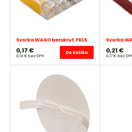
Svorka WAGO bezskrut. FKL5
Svorka WA
0,17 €
0,21 €
Do košíka
0,14 €
bez DPH
0,17 €
bez DP