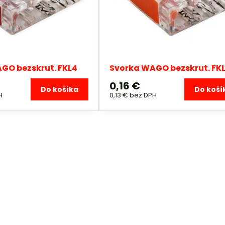
GO bezskrut. FKL4
Svorka WAGO bezskrut. FK
0,16 €
Do košíka
Do koší
H
0,13 €
bez DPH