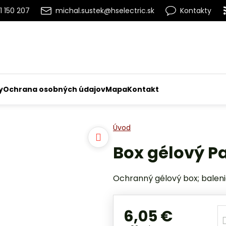
1 150 207
michal.sustek@hselectric.sk
Kontakty
y
Ochrana osobných údajov
Mapa
Kontakt
Úvod
Box gélový Pa
Ochranný gélový box; balenie
6,05 €