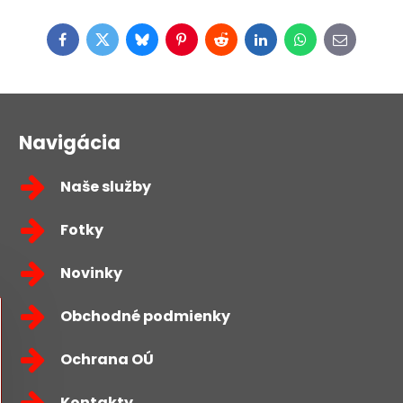
Facebook
Twitter
Bluesky
Pinterest
Reddit
LinkedIn
WhatsApp
E-
mail
Navigácia
Naše služby
Fotky
Novinky
Obchodné podmienky
Ochrana OÚ
Kontakty