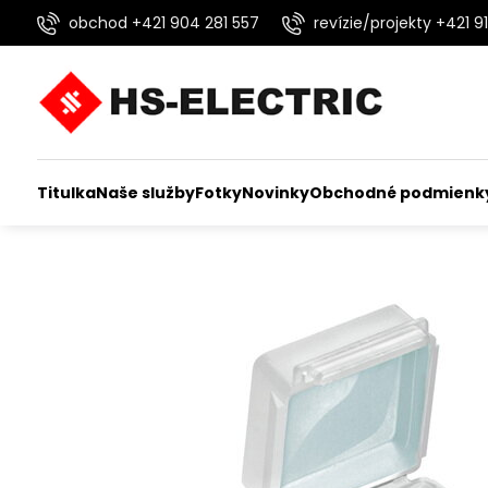
obchod +421 904 281 557
revízie/projekty +421 91
Titulka
Naše služby
Fotky
Novinky
Obchodné podmienk