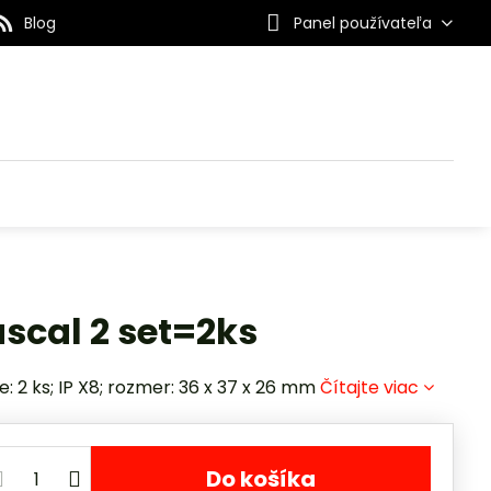
Blog
Panel používateľa
scal 2 set=2ks
: 2 ks; IP X8; rozmer: 36 x 37 x 26 mm
Čítajte viac
Do košíka