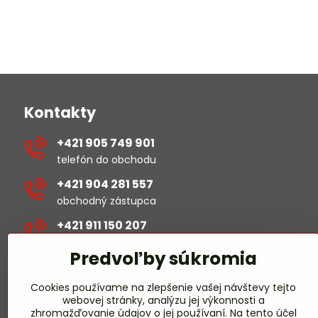
Kontakty
+421 905 749 901
telefón do obchodu
+421 904 281 557
obchodný zástupca
+421 911 150 207
revízie/projekty
Predvoľby súkromia
michal​.sustek​@hselectric​.sk
Cookies používame na zlepšenie vašej návštevy tejto
webovej stránky, analýzu jej výkonnosti a
obchod​@hselectric​.sk
zhromažďovanie údajov o jej používaní. Na tento účel