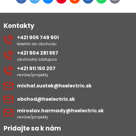
mail
Kontakty
+421 905 749 901
telefón do obchodu
+421 904 281 557
obchodný zástupca
+421 911 150 207
revízie/projekty
michal​.sustek​@hselectric​.sk
obchod​@hselectric​.sk
miroslav​.harmady​@hselectric​.sk
revízie/projekty
Pridajte sa k nám