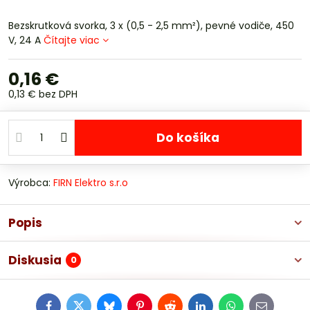
Bezskrutková svorka, 3 x (0,5 - 2,5 mm²), pevné vodiče, 450
V, 24 A
Čítajte viac
0,16 €
0,13 €
bez DPH
Do košíka
Výrobca:
FIRN Elektro s.r.o
Popis
Diskusia
0
Facebook
Twitter
Bluesky
Pinterest
Reddit
LinkedIn
WhatsApp
E-