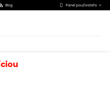
Blog
Panel používateľa
íciou