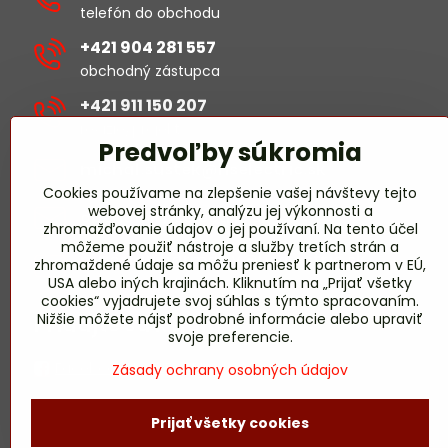
telefón do obchodu
+421 904 281 557
obchodný zástupca
+421 911 150 207
revízie/projekty
Predvoľby súkromia
michal​.sustek​@hselectric​.sk
Cookies používame na zlepšenie vašej návštevy tejto
webovej stránky, analýzu jej výkonnosti a
obchod​@hselectric​.sk
zhromažďovanie údajov o jej používaní. Na tento účel
môžeme použiť nástroje a služby tretích strán a
miroslav​.harmady​@hselectric​.sk
zhromaždené údaje sa môžu preniesť k partnerom v EÚ,
USA alebo iných krajinách. Kliknutím na „Prijať všetky
revízie/projekty
cookies“ vyjadrujete svoj súhlas s týmto spracovaním.
Nižšie môžete nájsť podrobné informácie alebo upraviť
Pridajte sa k nám
svoje preferencie.
Facebook HS-ELECTRIC
Zásady ochrany osobných údajov
Prijať všetky cookies
©
2