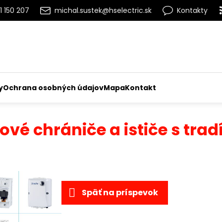
1 150 207
michal.sustek@hselectric.sk
Kontakty
y
Ochrana osobných údajov
Mapa
Kontakt
vé chrániče a ističe s trad
zení
Späť na príspevok