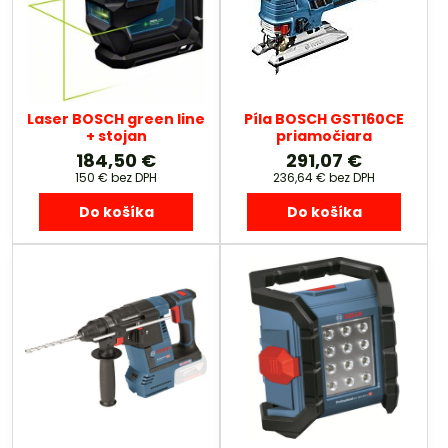
Laser BOSCH green line
Píla BOSCH GST160CE
+ stojan
priamočiara
184,50 €
291,07 €
150 €
bez DPH
236,64 €
bez DPH
Do košíka
Do košíka