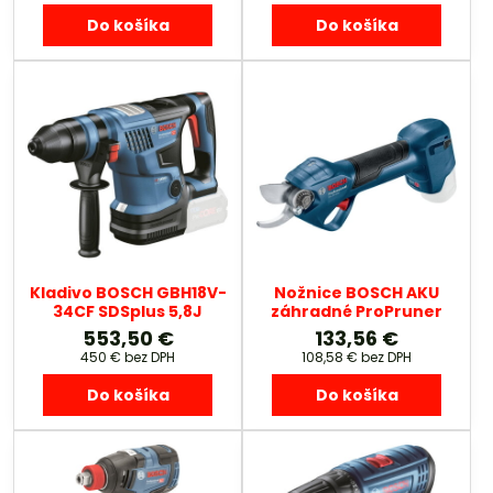
Do košíka
Do košíka
Kladivo BOSCH GBH18V-
Nožnice BOSCH AKU
34CF SDSplus 5,8J
záhradné ProPruner
553,50 €
133,56 €
450 €
bez DPH
108,58 €
bez DPH
Do košíka
Do košíka