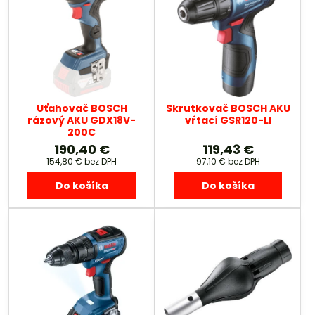
Uťahovač BOSCH
Skrutkovač BOSCH AKU
rázový AKU GDX18V-
vŕtací GSR120-LI
200C
190,40 €
119,43 €
154,80 €
bez DPH
97,10 €
bez DPH
Do košíka
Do košíka