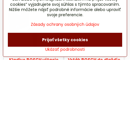
cookies“ vyjadrujete svoj súhlas s týmto spracovaním.
Nižšie môžete nájsť podrobné informácie alebo upraviť
svoje preferencie.
Zásady ochrany osobných údajov
Prijať všetky cookies
Ukázať podrobnosti
Kladivo BOSCH vŕtacie
Vrták BOSCH do dlaždíc
GBH240 SDS-Plus 790W
CYL-9 Ceramic 6x80
2,7J
150,68 €
5,33 €
122,50 €
bez DPH
4,33 €
bez DPH
Do košíka
Do košíka
Ďalšie produkty
1
2
3
16