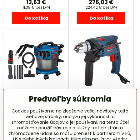
13,63 €
276,03 €
11,08 €
bez DPH
224,42 €
bez DPH
Do košíka
Do košíka
Vysávač BOSCH AKU
Vŕtačka BOSCH
Predvoľby súkromia
GAS18V-10L Set hubíc
príklepová GSB13RE
600WProfessional
Cookies používame na zlepšenie vašej návštevy tejto
158,16 €
60,58 €
webovej stránky, analýzu jej výkonnosti a
128,58 €
bez DPH
49,25 €
bez DPH
zhromažďovanie údajov o jej používaní. Na tento účel
môžeme použiť nástroje a služby tretích strán a
Do košíka
Do košíka
zhromaždené údaje sa môžu preniesť k partnerom v EÚ,
USA alebo iných krajinách. Kliknutím na „Prijať všetky