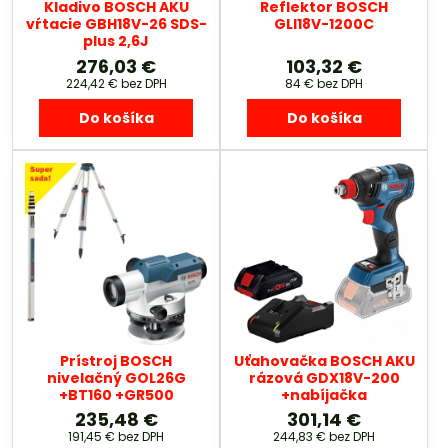
Kladivo BOSCH AKU
Reflektor BOSCH
vŕtacie GBH18V-26 SDS-
GLI18V-1200C
plus 2,6J
276,03 €
103,32 €
224,42 €
bez DPH
84 €
bez DPH
Do košíka
Do košíka
Prístroj BOSCH
Uťahovačka BOSCH AKU
nivelačný GOL26G
rázová GDX18V-200
+BT160 +GR500
+nabíjačka
235,48 €
301,14 €
191,45 €
bez DPH
244,83 €
bez DPH