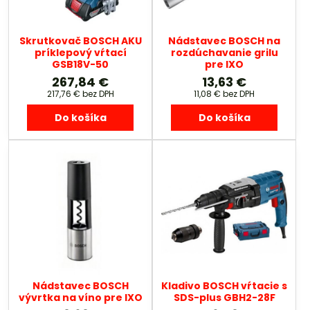
Skrutkovač BOSCH AKU
Nádstavec BOSCH na
príklepový vŕtací
rozdúchavanie grilu
GSB18V-50
pre IXO
267,84 €
13,63 €
217,76 €
bez DPH
11,08 €
bez DPH
Do košíka
Do košíka
Nádstavec BOSCH
Kladivo BOSCH vŕtacie s
vývrtka na víno pre IXO
SDS-plus GBH2-28F