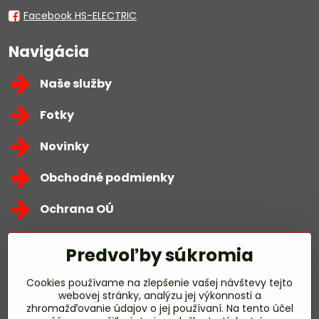
Facebook HS-ELECTRIC
Navigácia
Naše služby
Fotky
Novinky
Obchodné podmienky
Ochrana OÚ
Kontakty
Predvoľby súkromia
Zavoláme Vám späť
Cookies používame na zlepšenie vašej návštevy tejto
webovej stránky, analýzu jej výkonnosti a
zhromažďovanie údajov o jej používaní. Na tento účel
Váš telefón
*