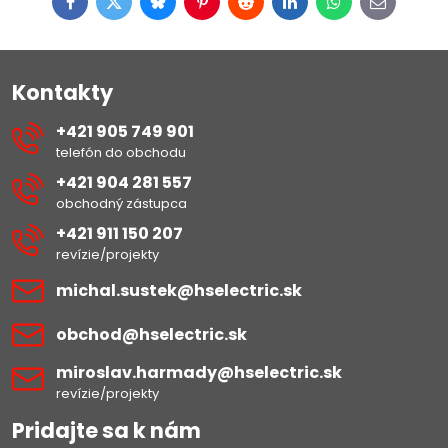
Facebook
Twitter
Bluesky
Pinterest
Reddit
LinkedIn
WhatsApp
E-
mail
Kontakty
+421 905 749 901
telefón do obchodu
+421 904 281 557
obchodný zástupca
+421 911 150 207
revízie/projekty
michal​.sustek​@hselectric​.sk
obchod​@hselectric​.sk
miroslav​.harmady​@hselectric​.sk
revízie/projekty
Pridajte sa k nám