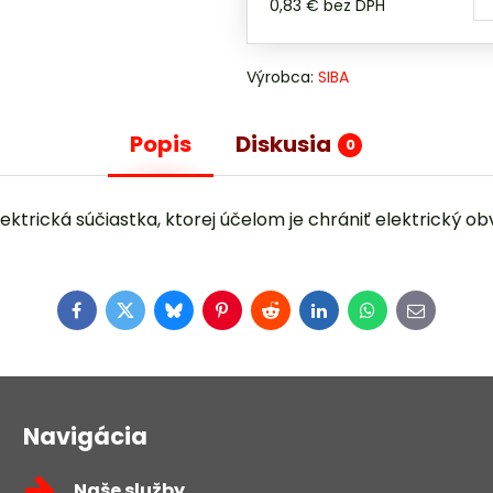
0,83 €
bez DPH
Výrobca:
SIBA
Popis
Diskusia
0
elektrická súčiastka, ktorej účelom je chrániť elektrick
Facebook
Twitter
Bluesky
Pinterest
Reddit
LinkedIn
WhatsApp
E-
mail
Navigácia
Naše služby