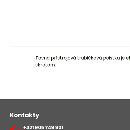
Tavná prístrojová trubičková poistka je 
skratom.
Kontakty
+421 905 749 901