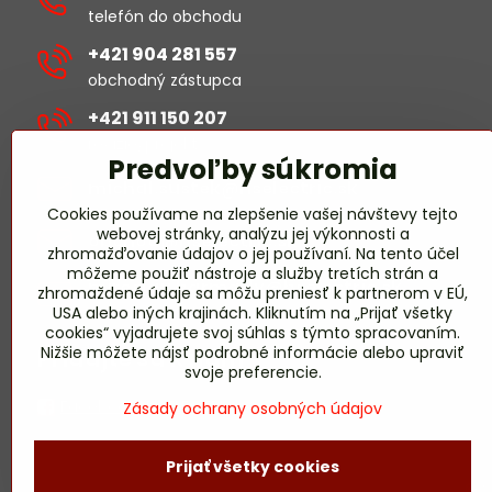
telefón do obchodu
+421 904 281 557
obchodný zástupca
+421 911 150 207
revízie/projekty
Predvoľby súkromia
michal​.sustek​@hselectric​.sk
Cookies používame na zlepšenie vašej návštevy tejto
webovej stránky, analýzu jej výkonnosti a
obchod​@hselectric​.sk
zhromažďovanie údajov o jej používaní. Na tento účel
môžeme použiť nástroje a služby tretích strán a
miroslav​.harmady​@hselectric​.sk
zhromaždené údaje sa môžu preniesť k partnerom v EÚ,
USA alebo iných krajinách. Kliknutím na „Prijať všetky
revízie/projekty
cookies“ vyjadrujete svoj súhlas s týmto spracovaním.
Nižšie môžete nájsť podrobné informácie alebo upraviť
Pridajte sa k nám
svoje preferencie.
Facebook HS-ELECTRIC
Zásady ochrany osobných údajov
Prijať všetky cookies
©
2