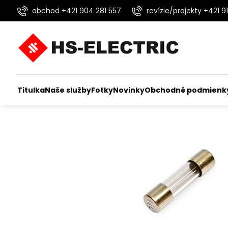
obchod +421 904 281 557
revízie/projekty +421 91
Titulka
Naše služby
Fotky
Novinky
Obchodné podmienk