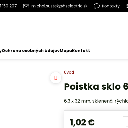
1 150 207
michal.sustek@hselectric.sk
Kontakty
y
Ochrana osobných údajov
Mapa
Kontakt
Úvod
Poistka sklo 
6,3 x 32 mm, sklenená, rýchla
1,02 €