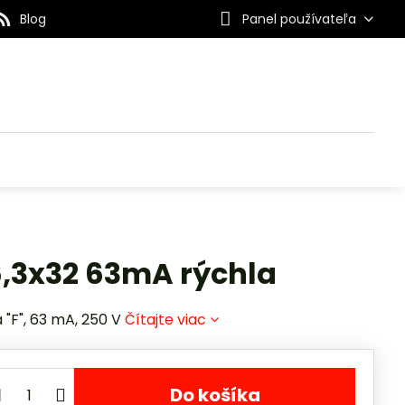
Blog
Panel používateľa
6,3x32 63mA rýchla
 "F", 63 mA, 250 V
Čítajte viac
Do košíka