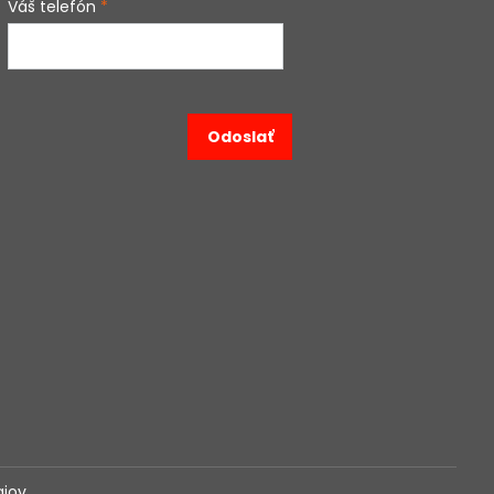
Váš telefón
*
Odoslať
ajov