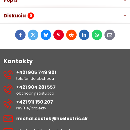
Popis
Diskusia
0
Facebook
Twitter
Bluesky
Pinterest
Reddit
LinkedIn
WhatsApp
E-
mail
Kontakty
+421 905 749 901
telefón do obchodu
+421 904 281 557
obchodný zástupca
+421 911 150 207
revízie/projekty
michal​.sustek​@hselectric​.sk