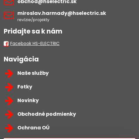
obchod​@hselectric​.sk
miroslav​.harmady​@hselectric​.sk
revízie/projekty
Pridajte sa k nám
Facebook HS-ELECTRIC
Navigácia
Naše služby
Fotky
Novinky
Obchodné podmienky
Ochrana OÚ