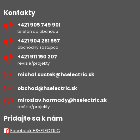
Kontakty
+421 905 749 901
telefón do obchodu
+421 904 281 557
obchodný zástupca
+421 911 150 207
revízie/projekty
michal​.sustek​@hselectric​.sk
obchod​@hselectric​.sk
miroslav​.harmady​@hselectric​.sk
revízie/projekty
Pridajte sa k nám
Facebook HS-ELECTRIC