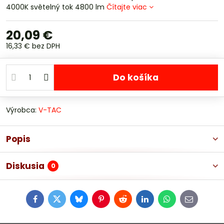
4000K světelný tok 4800 lm
Čítajte viac
20,09 €
16,33 €
bez DPH
Do košíka
Výrobca:
V-TAC
Popis
Diskusia
0
Facebook
Twitter
Bluesky
Pinterest
Reddit
LinkedIn
WhatsApp
E-
mail