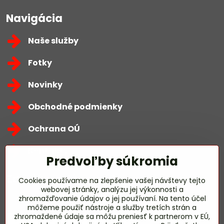
Navigácia
Naše služby
Fotky
Novinky
Obchodné podmienky
Ochrana OÚ
Kontakty
Predvoľby súkromia
Zavoláme Vám späť
Cookies používame na zlepšenie vašej návštevy tejto
webovej stránky, analýzu jej výkonnosti a
zhromažďovanie údajov o jej používaní. Na tento účel
Váš telefón
*
môžeme použiť nástroje a služby tretích strán a
zhromaždené údaje sa môžu preniesť k partnerom v EÚ,