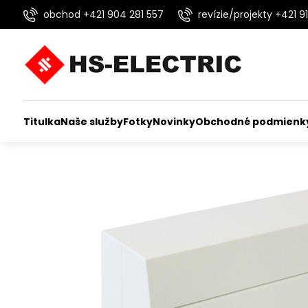
obchod +421 904 281 557
revízie/projekty +421 91
Titulka
Naše služby
Fotky
Novinky
Obchodné podmienk