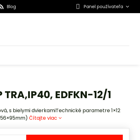
Blog
Panel používateľa
 TRA,IP40, EDFKN-12/1
vá, s bielymi dvierkamiTechnické parametre 1×12
×256×95mm)
Čítajte viac