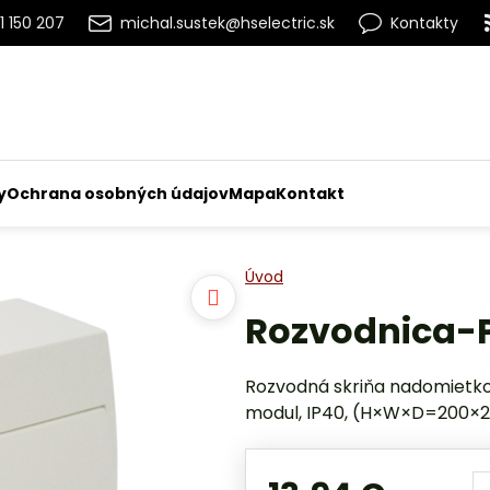
1 150 207
michal.sustek@hselectric.sk
Kontakty
y
Ochrana osobných údajov
Mapa
Kontakt
Úvod
Rozvodnica-P
Rozvodná skriňa nadomietko
modul, IP40, (H×W×D=200