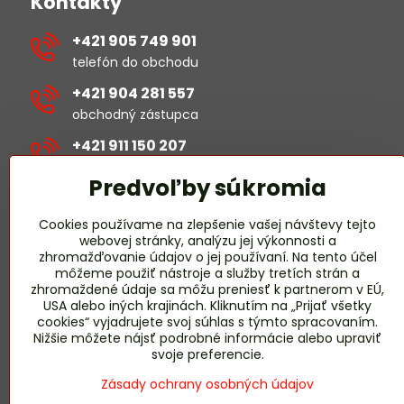
Kontakty
+421 905 749 901
telefón do obchodu
+421 904 281 557
obchodný zástupca
+421 911 150 207
revízie/projekty
Predvoľby súkromia
michal​.sustek​@hselectric​.sk
Cookies používame na zlepšenie vašej návštevy tejto
webovej stránky, analýzu jej výkonnosti a
obchod​@hselectric​.sk
zhromažďovanie údajov o jej používaní. Na tento účel
môžeme použiť nástroje a služby tretích strán a
miroslav​.harmady​@hselectric​.sk
zhromaždené údaje sa môžu preniesť k partnerom v EÚ,
USA alebo iných krajinách. Kliknutím na „Prijať všetky
revízie/projekty
cookies“ vyjadrujete svoj súhlas s týmto spracovaním.
Nižšie môžete nájsť podrobné informácie alebo upraviť
Pridajte sa k nám
svoje preferencie.
Facebook HS-ELECTRIC
Zásady ochrany osobných údajov