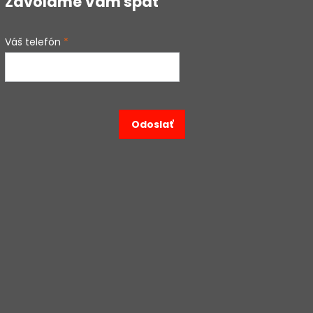
Zavoláme Vám späť
Váš telefón
*
Odoslať