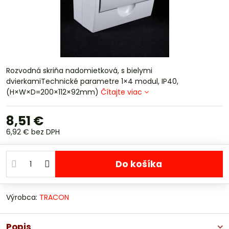
Rozvodná skriňa nadomietková, s bielymi
dvierkamiTechnické parametre 1×4 modul, IP40,
(H×W×D=200×112×92mm)
Čítajte viac
8,51 €
6,92 €
bez DPH
Do košíka
Výrobca:
TRACON
Popis