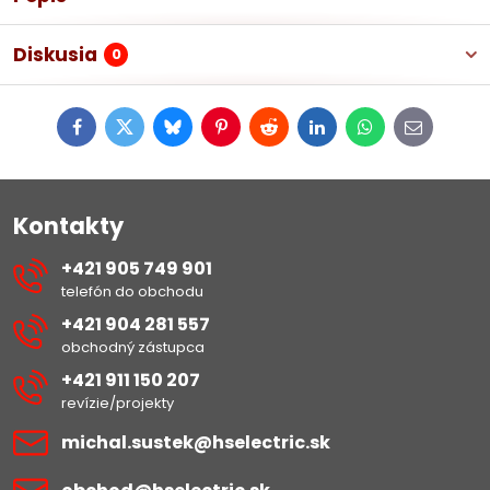
Diskusia
0
Facebook
Twitter
Bluesky
Pinterest
Reddit
LinkedIn
WhatsApp
E-
mail
Kontakty
+421 905 749 901
telefón do obchodu
+421 904 281 557
obchodný zástupca
+421 911 150 207
revízie/projekty
michal​.sustek​@hselectric​.sk