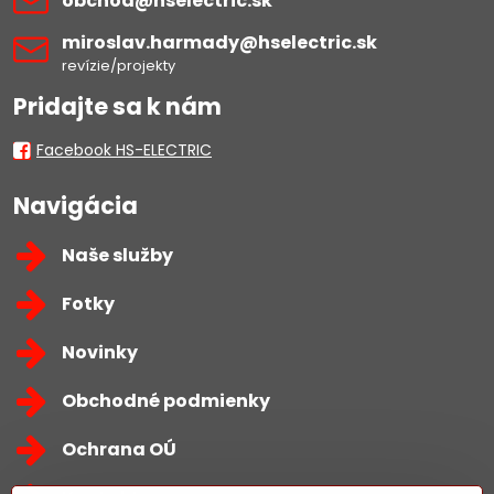
obchod​@hselectric​.sk
miroslav​.harmady​@hselectric​.sk
revízie/projekty
Pridajte sa k nám
Facebook HS-ELECTRIC
Navigácia
Naše služby
Fotky
Novinky
Obchodné podmienky
Ochrana OÚ