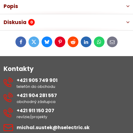
Popis
Diskusia
0
Facebook
Twitter
Bluesky
Pinterest
Reddit
LinkedIn
WhatsApp
E-
mail
Kontakty
+421 905 749 901
telefón do obchodu
+421 904 281 557
obchodný zástupca
+421 911 150 207
revízie/projekty
michal​.sustek​@hselectric​.sk