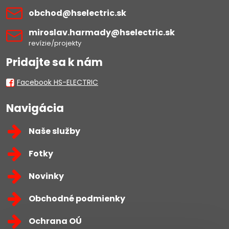
obchod​@hselectric​.sk
miroslav​.harmady​@hselectric​.sk
revízie/projekty
Pridajte sa k nám
Facebook HS-ELECTRIC
Navigácia
Naše služby
Fotky
Novinky
Obchodné podmienky
Ochrana OÚ