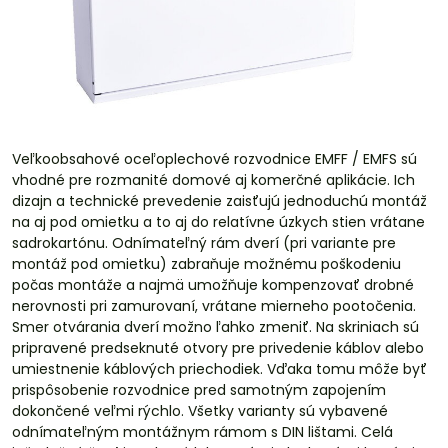
Veľkoobsahové oceľoplechové rozvodnice EMFF / EMFS sú
vhodné pre rozmanité domové aj komerčné aplikácie. Ich
dizajn a technické prevedenie zaisťujú jednoduchú montáž
na aj pod omietku a to aj do relatívne úzkych stien vrátane
sadrokartónu. Odnímateľný rám dverí (pri variante pre
montáž pod omietku) zabraňuje možnému poškodeniu
počas montáže a najmä umožňuje kompenzovať drobné
nerovnosti pri zamurovaní, vrátane mierneho pootočenia.
Smer otvárania dverí možno ľahko zmeniť. Na skriniach sú
pripravené predseknuté otvory pre privedenie káblov alebo
umiestnenie káblových priechodiek. Vďaka tomu môže byť
prispôsobenie rozvodnice pred samotným zapojením
dokončené veľmi rýchlo. Všetky varianty sú vybavené
odnímateľným montážnym rámom s DIN lištami. Celá