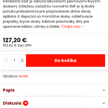
inštalačná časť je zakrytá lakovanými plechovými krycími
doskami. Dôležitou súčasťou rozvodníc EMF je aj široká
ponuka príslušenstva pre prispôsobenie skrine danej
aplikácii. K dispozícii sú montážne dosky, oddeľovacie
prepážky, krycie dosky, káblové priechodky, lišty pre
upevnenie káblov, zámky a ďalšie.
Čítajte viac
127,20 €
103,42 €
bez DPH
Do košíka
Výrobca:
Noark
Popis
Diskusia
0