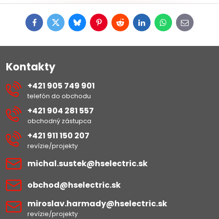
Facebook
Twitter
Bluesky
Pinterest
Reddit
LinkedIn
WhatsApp
E-
mail
Kontakty
+421 905 749 901
telefón do obchodu
+421 904 281 557
obchodný zástupca
+421 911 150 207
revízie/projekty
michal​.sustek​@hselectric​.sk
obchod​@hselectric​.sk
miroslav​.harmady​@hselectric​.sk
revízie/projekty