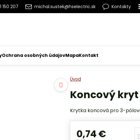
1 150 207
michal.sustek@hselectric.sk
Kontakty
y
Ochrana osobných údajov
Mapa
Kontakt
Úvod
Koncový kryt
Krytka koncová pro 3-pólové
0,74 €