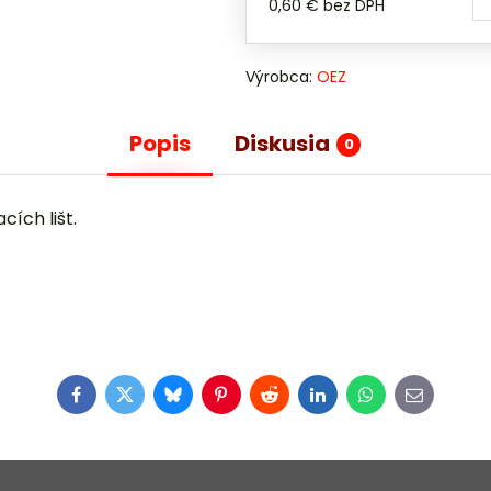
0,60 €
bez DPH
Výrobca:
OEZ
Popis
Diskusia
0
ích lišt.
Facebook
Twitter
Bluesky
Pinterest
Reddit
LinkedIn
WhatsApp
E-
mail