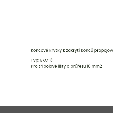
Koncové krytky k zakrytí konců propojovac
Typ: EKC-3
Pro třípolové lišty o průřezu 10 mm2