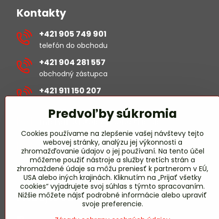
Kontakty
+421 905 749 901
telefón do obchodu
+421 904 281 557
obchodný zástupca
+421 911 150 207
revízie/projekty
Predvoľby súkromia
michal​.sustek​@hselectric​.sk
Cookies používame na zlepšenie vašej návštevy tejto
webovej stránky, analýzu jej výkonnosti a
obchod​@hselectric​.sk
zhromažďovanie údajov o jej používaní. Na tento účel
môžeme použiť nástroje a služby tretích strán a
miroslav​.harmady​@hselectric​.sk
zhromaždené údaje sa môžu preniesť k partnerom v EÚ,
USA alebo iných krajinách. Kliknutím na „Prijať všetky
revízie/projekty
cookies“ vyjadrujete svoj súhlas s týmto spracovaním.
Nižšie môžete nájsť podrobné informácie alebo upraviť
Pridajte sa k nám
svoje preferencie.