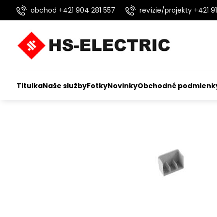
obchod +421 904 281 557
revízie/projekty +421 91
Titulka
Naše služby
Fotky
Novinky
Obchodné podmienk