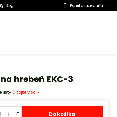
Blog
Panel používateľa
 na hrebeň EKC-3
 lišty
Čítajte viac
Do košíka