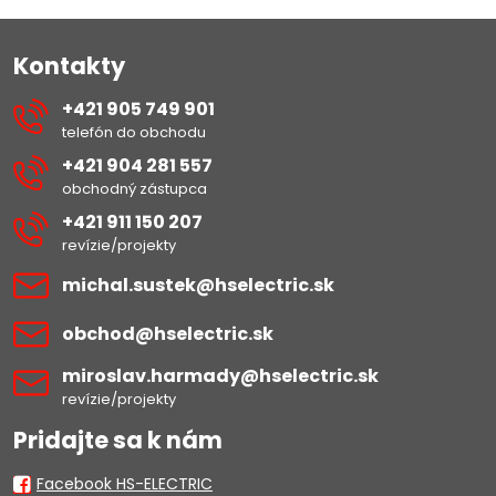
Kontakty
+421 905 749 901
telefón do obchodu
+421 904 281 557
obchodný zástupca
+421 911 150 207
revízie/projekty
michal​.sustek​@hselectric​.sk
obchod​@hselectric​.sk
miroslav​.harmady​@hselectric​.sk
revízie/projekty
Pridajte sa k nám
Facebook HS-ELECTRIC