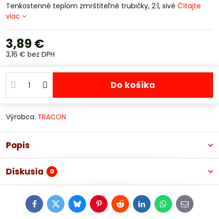
Tenkostenné teplom zmrštiteľné trubičky, 2:1, sivé
Čítajte
viac
3,89 €
3,16 €
bez DPH
Do košíka
Výrobca:
TRACON
Popis
Diskusia
0
Facebook
Twitter
Bluesky
Pinterest
Reddit
LinkedIn
WhatsApp
E-
mail