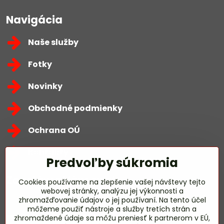
Navigácia
Naše služby
Fotky
Novinky
Obchodné podmienky
Ochrana OÚ
Kontakty
Predvoľby súkromia
Zavoláme Vám späť
Cookies používame na zlepšenie vašej návštevy tejto
webovej stránky, analýzu jej výkonnosti a
zhromažďovanie údajov o jej používaní. Na tento účel
Váš telefón
*
môžeme použiť nástroje a služby tretích strán a
zhromaždené údaje sa môžu preniesť k partnerom v EÚ,