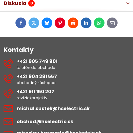
Diskusia
0
Facebook
Twitter
Bluesky
Pinterest
Reddit
LinkedIn
WhatsApp
E-
mail
Kontakty
+421 905 749 901
telefón do obchodu
+421 904 281 557
obchodný zástupca
+421 911 150 207
revízie/projekty
michal​.sustek​@hselectric​.sk
obchod​@hselectric​.sk
miroslav​.harmady​@hselectric​.sk