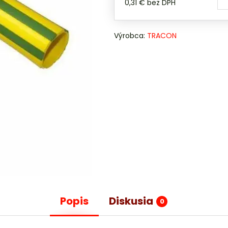
0,31 €
bez DPH
Výrobca:
TRACON
Popis
Diskusia
0