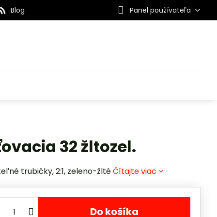
Blog
Panel používateľa
ovacia 32 žltozel.
ľné trubičky, 2:1, zeleno-žlté
Čítajte viac
Do košíka