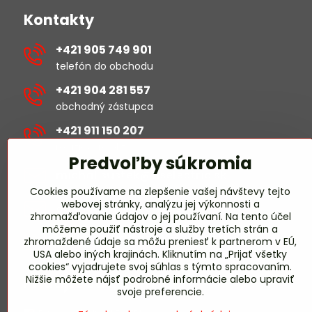
Kontakty
+421 905 749 901
telefón do obchodu
+421 904 281 557
obchodný zástupca
+421 911 150 207
revízie/projekty
Predvoľby súkromia
michal​.sustek​@hselectric​.sk
Cookies používame na zlepšenie vašej návštevy tejto
webovej stránky, analýzu jej výkonnosti a
obchod​@hselectric​.sk
zhromažďovanie údajov o jej používaní. Na tento účel
môžeme použiť nástroje a služby tretích strán a
miroslav​.harmady​@hselectric​.sk
zhromaždené údaje sa môžu preniesť k partnerom v EÚ,
USA alebo iných krajinách. Kliknutím na „Prijať všetky
revízie/projekty
cookies“ vyjadrujete svoj súhlas s týmto spracovaním.
Nižšie môžete nájsť podrobné informácie alebo upraviť
Pridajte sa k nám
svoje preferencie.