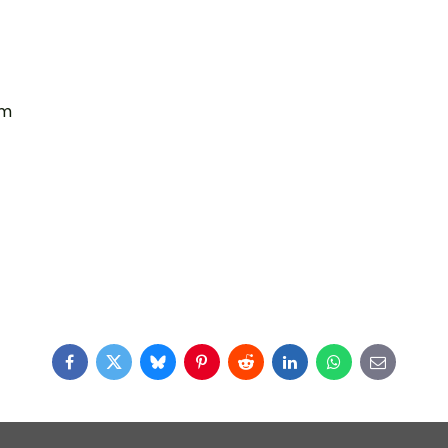
mm
Facebook
Twitter
Bluesky
Pinterest
Reddit
LinkedIn
WhatsApp
E-
mail