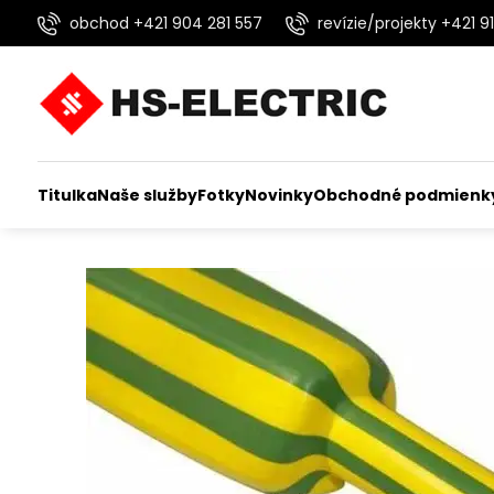
obchod +421 904 281 557
revízie/projekty +421 91
Titulka
Naše služby
Fotky
Novinky
Obchodné podmienk