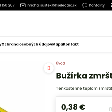
1 150 207
michal.sustek@hselectric.sk
Kontakty
y
Ochrana osobných údajov
Mapa
Kontakt
Úvod
Bužírka zmršť
Tenkostenné teplom zmrštite
0,38 €