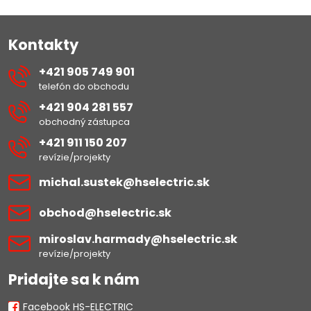
Kontakty
+421 905 749 901
telefón do obchodu
+421 904 281 557
obchodný zástupca
+421 911 150 207
revízie/projekty
michal​.sustek​@hselectric​.sk
obchod​@hselectric​.sk
miroslav​.harmady​@hselectric​.sk
revízie/projekty
Pridajte sa k nám
Facebook HS-ELECTRIC