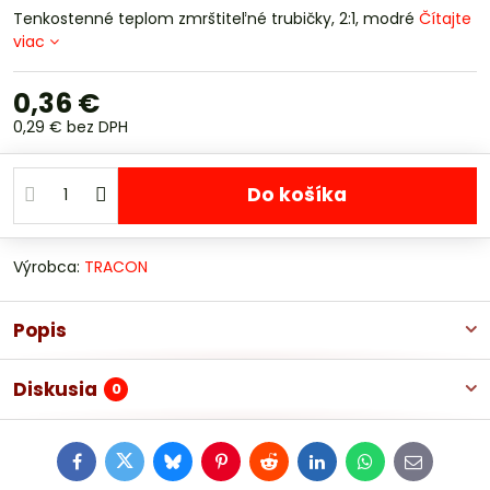
Tenkostenné teplom zmrštiteľné trubičky, 2:1, modré
Čítajte
viac
0,36 €
0,29 €
bez DPH
Do košíka
Výrobca:
TRACON
Popis
Diskusia
0
Facebook
Twitter
Bluesky
Pinterest
Reddit
LinkedIn
WhatsApp
E-
mail