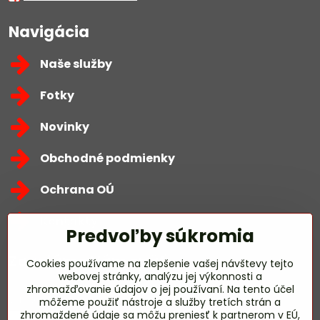
Navigácia
Naše služby
Fotky
Novinky
Obchodné podmienky
Ochrana OÚ
Kontakty
Predvoľby súkromia
Zavoláme Vám späť
Cookies používame na zlepšenie vašej návštevy tejto
webovej stránky, analýzu jej výkonnosti a
zhromažďovanie údajov o jej používaní. Na tento účel
Váš telefón
*
môžeme použiť nástroje a služby tretích strán a
zhromaždené údaje sa môžu preniesť k partnerom v EÚ,