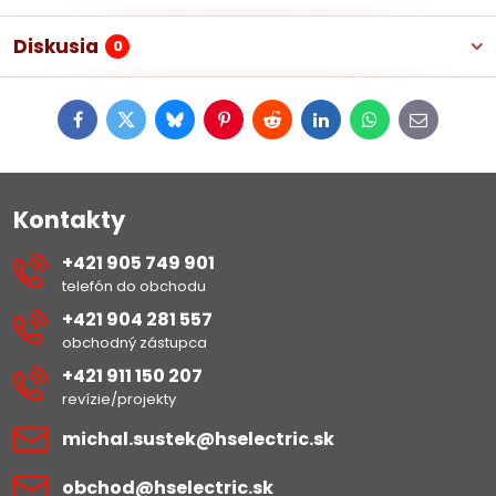
Diskusia
0
Facebook
Twitter
Bluesky
Pinterest
Reddit
LinkedIn
WhatsApp
E-
mail
Kontakty
+421 905 749 901
telefón do obchodu
+421 904 281 557
obchodný zástupca
+421 911 150 207
revízie/projekty
michal​.sustek​@hselectric​.sk
obchod​@hselectric​.sk