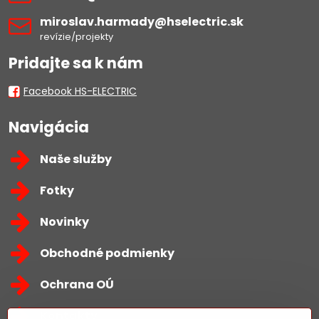
miroslav​.harmady​@hselectric​.sk
revízie/projekty
Pridajte sa k nám
Facebook HS-ELECTRIC
Navigácia
Naše služby
Fotky
Novinky
Obchodné podmienky
Ochrana OÚ
Kontakty