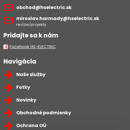
obchod​@hselectric​.sk
miroslav​.harmady​@hselectric​.sk
revízie/projekty
Pridajte sa k nám
Facebook HS-ELECTRIC
Navigácia
Naše služby
Fotky
Novinky
Obchodné podmienky
Ochrana OÚ