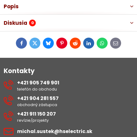
Popis
Diskusia
0
Facebook
Twitter
Bluesky
Pinterest
Reddit
LinkedIn
WhatsApp
E-
mail
Kontakty
+421 905 749 901
telefón do obchodu
+421 904 281 557
obchodný zástupca
+421 911 150 207
revízie/projekty
michal​.sustek​@hselectric​.sk