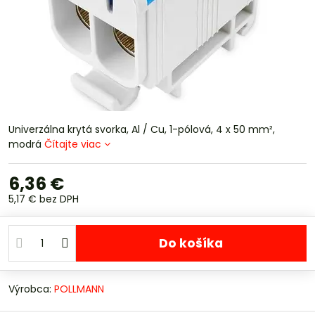
Univerzálna krytá svorka, Al / Cu, 1-pólová, 4 x 50 mm²,
modrá
Čítajte viac
6,36 €
5,17 €
bez DPH
Do košíka
Výrobca:
POLLMANN