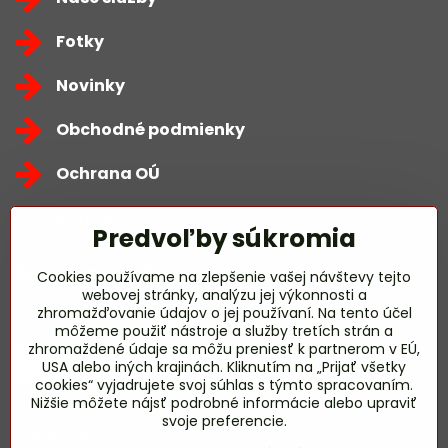
Fotky
Novinky
Obchodné podmienky
Ochrana OÚ
Kontakty
Predvoľby súkromia
Zavoláme Vám späť
Cookies používame na zlepšenie vašej návštevy tejto
webovej stránky, analýzu jej výkonnosti a
zhromažďovanie údajov o jej používaní. Na tento účel
Váš telefón
*
môžeme použiť nástroje a služby tretích strán a
zhromaždené údaje sa môžu preniesť k partnerom v EÚ,
USA alebo iných krajinách. Kliknutím na „Prijať všetky
cookies“ vyjadrujete svoj súhlas s týmto spracovaním.
Nižšie môžete nájsť podrobné informácie alebo upraviť
svoje preferencie.
Odoslať