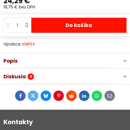
24,29 €
19,75 €
bez DPH
Do košíka
Výrobca:
KNIPEX
Popis
Diskusia
0
Facebook
Twitter
Bluesky
Pinterest
Reddit
LinkedIn
WhatsApp
E-
mail
Kontakty