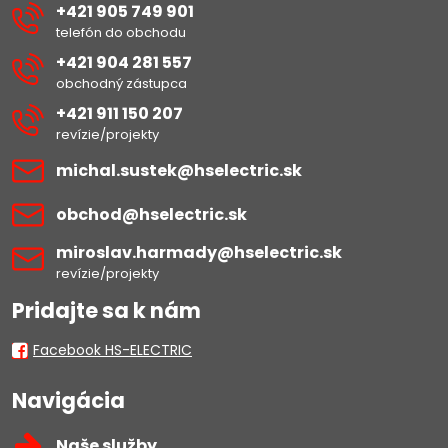
+421 905 749 901
telefón do obchodu
+421 904 281 557
obchodný zástupca
+421 911 150 207
revízie/projekty
michal​.sustek​@hselectric​.sk
obchod​@hselectric​.sk
miroslav​.harmady​@hselectric​.sk
revízie/projekty
Pridajte sa k nám
Facebook HS-ELECTRIC
Navigácia
Naše služby