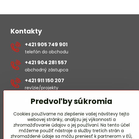
Kontakty
+421 905 749 901
telefón do obchodu
+421 904 281 557
obchodný zástupca
+421 911 150 207
revízie/projekty
Predvoľby súkromia
michal​.sustek​@hselectric​.sk
Cookies používame na zlepšenie vašej návštevy tejto
obchod​@hselectric​.sk
webovej stránky, analýzu jej výkonnosti a
zhromažďovanie údajov o jej používaní. Na tento účel
miroslav​.harmady​@hselectric​.sk
môžeme použiť nástroje a služby tretích strán a
revízie/projekty
zhromaždené údaje sa môžu preniesť k partnerom v EÚ,