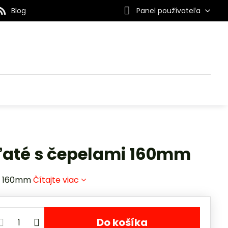
Blog
Panel používateľa
uľaté s čepelami 160mm
mi 160mm
Čítajte viac
Do košíka