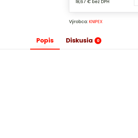
18,67 €
bez DPH
Výrobca:
KNIPEX
Popis
Diskusia
0