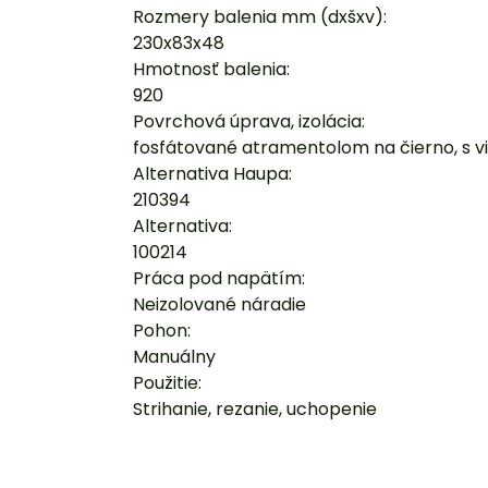
Rozmery balenia mm (dxšxv):
230x83x48
Hmotnosť balenia:
920
Povrchová úprava, izolácia:
fosfátované atramentolom na čierno, s v
Alternativa Haupa:
210394
Alternativa:
100214
Práca pod napätím:
Neizolované náradie
Pohon:
Manuálny
Použitie:
Strihanie, rezanie, uchopenie