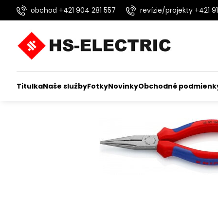
obchod +421 904 281 557
revízie/projekty +421 91
Titulka
Naše služby
Fotky
Novinky
Obchodné podmienk