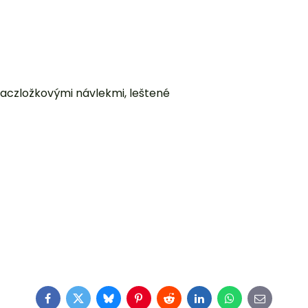
iaczložkovými návlekmi, leštené
Facebook
Twitter
Bluesky
Pinterest
Reddit
LinkedIn
WhatsApp
E-