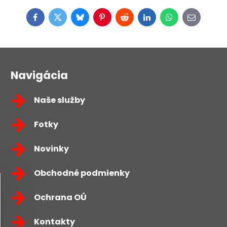
Facebook
Twitter
Bluesky
Pinterest
Reddit
LinkedIn
WhatsApp
E-
mail
Navigácia
Naše služby
Fotky
Novinky
Obchodné podmienky
Ochrana OÚ
Kontakty