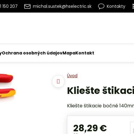
1 150 207
michal.sustek@hselectric.sk
Kontakty
y
Ochrana osobných údajov
Mapa
Kontakt
Úvod
Kliešte štika
Kliešte štikacie bočné 140m
28,29 €