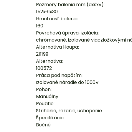
Rozmery balenia mm (dxšxv):
152x61x30
Hmotnosť balenia:
160
Povrchová úprava, izolácia:
chrómované, izolované viaczložkovými ná
Alternativa Haupa:
211199
Alternativa:
100572
Práca pod napätím:
Izolované náradie do 1000V
Pohon:
Manuálny
Použitie:
Strihanie, rezanie, uchopenie
Špecifikácia:
Bočné