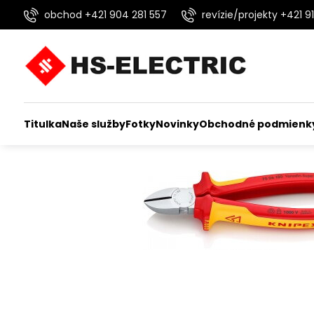
obchod +421 904 281 557
revízie/projekty +421 91
Titulka
Naše služby
Fotky
Novinky
Obchodné podmienk