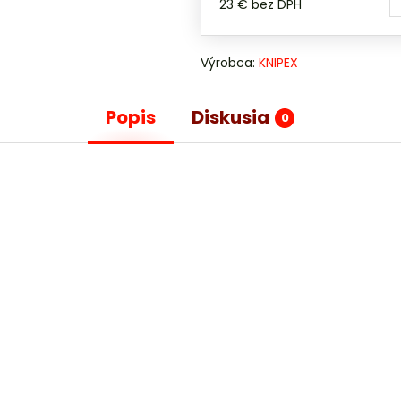
23 €
bez DPH
Výrobca:
KNIPEX
Popis
Diskusia
0