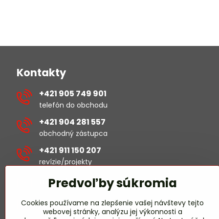
Kontakty
+421 905 749 901
telefón do obchodu
+421 904 281 557
obchodný zástupca
+421 911 150 207
revízie/projekty
Predvoľby súkromia
michal​.sustek​@hselectric​.sk
Cookies používame na zlepšenie vašej návštevy tejto
obchod​@hselectric​.sk
webovej stránky, analýzu jej výkonnosti a