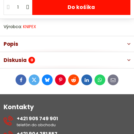
Do košíka
Výrobca:
KNIPEX
Popis
Diskusia
0
Facebook
Twitter
Bluesky
Pinterest
Reddit
LinkedIn
WhatsApp
E-
mail
Kontakty
+421 905 749 901
telefón do obchodu
+421 904 281 557