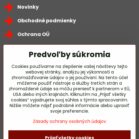
Novinky
Obchodné podmienky
Ochrana OÚ
Kontakty
Predvoľby súkromia
Zavoláme Vám späť
Cookies používame na zlepšenie vašej návštevy tejto
webovej stránky, analýzu jej výkonnosti a
zhromažďovanie údajov o jej používaní. Na tento účel
Váš telefón
*
môžeme použiť nástroje a služby tretích strán a
zhromaždené údaje sa môžu preniesť k partnerom v EÚ,
USA alebo iných krajinách. Kliknutím na „Prijať všetky
cookies“ vyjadrujete svoj súhlas s týmto spracovaním.
Nižšie môžete nájsť podrobné informácie alebo upraviť
svoje preferencie.
Odoslať
Zásady ochrany osobných údajov
Prijať všetky cookies
©
2026
Copyright