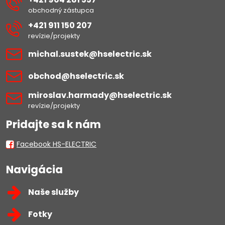
obchodný zástupca
+421 911 150 207
revízie/projekty
michal​.sustek​@hselectric​.sk
obchod​@hselectric​.sk
miroslav​.harmady​@hselectric​.sk
revízie/projekty
Pridajte sa k nám
Facebook HS-ELECTRIC
Navigácia
Naše služby
Fotky