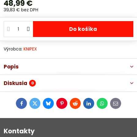
48,99 €
39,83 €
bez DPH
Do košíka
Výrobca:
KNIPEX
Popis
Diskusia
0
Facebook
Twitter
Bluesky
Pinterest
Reddit
LinkedIn
WhatsApp
E-
mail
Kontakty