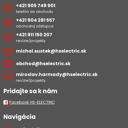
+421 905 749 901
telefón do obchodu
+421 904 281 557
obchodný zástupca
+421 911 150 207
revízie/projekty
michal​.sustek​@hselectric​.sk
obchod​@hselectric​.sk
miroslav​.harmady​@hselectric​.sk
revízie/projekty
Pridajte sa k nám
Facebook HS-ELECTRIC
Navigácia