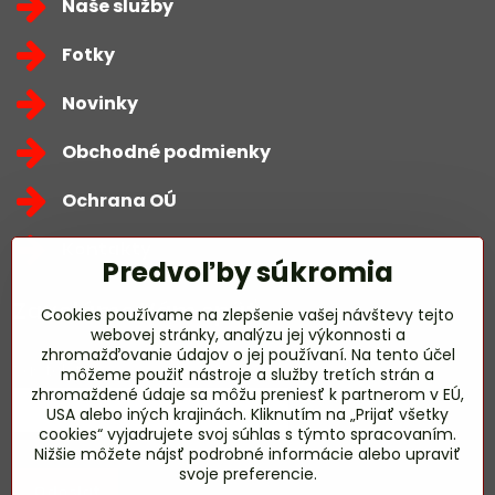
Naše služby
Fotky
Novinky
Obchodné podmienky
Ochrana OÚ
Kontakty
Predvoľby súkromia
Zavoláme Vám späť
Cookies používame na zlepšenie vašej návštevy tejto
webovej stránky, analýzu jej výkonnosti a
zhromažďovanie údajov o jej používaní. Na tento účel
Váš telefón
*
môžeme použiť nástroje a služby tretích strán a
zhromaždené údaje sa môžu preniesť k partnerom v EÚ,
USA alebo iných krajinách. Kliknutím na „Prijať všetky
cookies“ vyjadrujete svoj súhlas s týmto spracovaním.
Nižšie môžete nájsť podrobné informácie alebo upraviť
svoje preferencie.
Odoslať