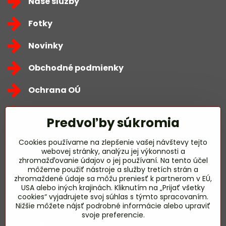
Naše služby
Fotky
Novinky
Obchodné podmienky
Ochrana OÚ
Kontakty
Predvoľby súkromia
Zavoláme Vám späť
Cookies používame na zlepšenie vašej návštevy tejto
webovej stránky, analýzu jej výkonnosti a
zhromažďovanie údajov o jej používaní. Na tento účel
Váš telefón
*
môžeme použiť nástroje a služby tretích strán a
zhromaždené údaje sa môžu preniesť k partnerom v EÚ,
USA alebo iných krajinách. Kliknutím na „Prijať všetky
cookies“ vyjadrujete svoj súhlas s týmto spracovaním.
Nižšie môžete nájsť podrobné informácie alebo upraviť
svoje preferencie.
Odoslať