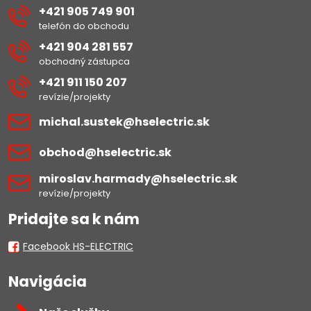
+421 905 749 901
telefón do obchodu
+421 904 281 557
obchodný zástupca
+421 911 150 207
revízie/projekty
michal​.sustek​@hselectric​.sk
obchod​@hselectric​.sk
miroslav​.harmady​@hselectric​.sk
revízie/projekty
Pridajte sa k nám
Facebook HS-ELECTRIC
Navigácia