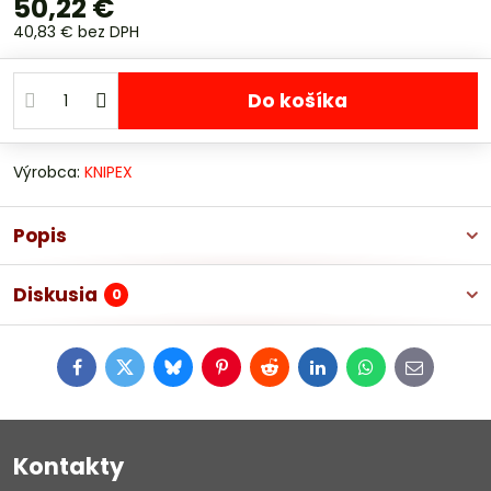
50,22 €
40,83 €
bez DPH
Do košíka
Výrobca:
KNIPEX
Popis
Diskusia
0
Facebook
Twitter
Bluesky
Pinterest
Reddit
LinkedIn
WhatsApp
E-
mail
Kontakty