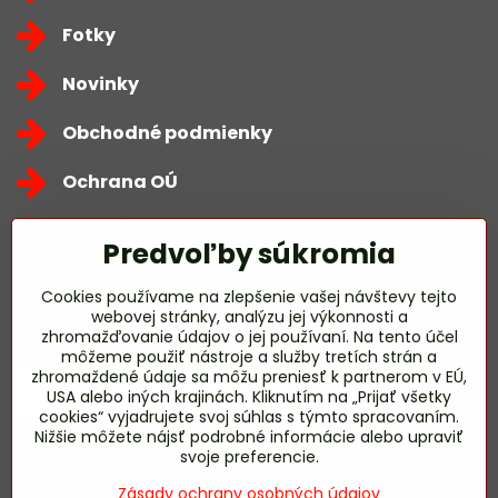
Fotky
Novinky
Obchodné podmienky
Ochrana OÚ
Kontakty
Predvoľby súkromia
Zavoláme Vám späť
Cookies používame na zlepšenie vašej návštevy tejto
webovej stránky, analýzu jej výkonnosti a
zhromažďovanie údajov o jej používaní. Na tento účel
Váš telefón
*
môžeme použiť nástroje a služby tretích strán a
zhromaždené údaje sa môžu preniesť k partnerom v EÚ,
USA alebo iných krajinách. Kliknutím na „Prijať všetky
cookies“ vyjadrujete svoj súhlas s týmto spracovaním.
Nižšie môžete nájsť podrobné informácie alebo upraviť
svoje preferencie.
Odoslať
Zásady ochrany osobných údajov