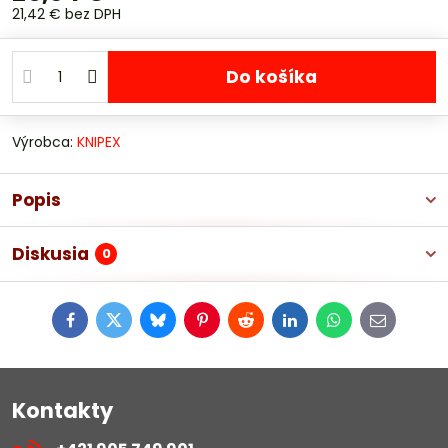
21,42 €
bez DPH
Do košíka
Výrobca:
KNIPEX
Popis
Diskusia
0
Facebook
Twitter
Bluesky
Pinterest
Reddit
LinkedIn
WhatsApp
E-
mail
Kontakty