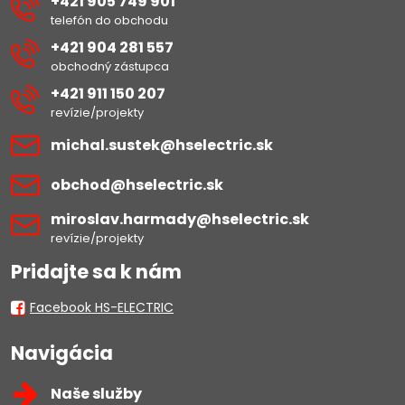
+421 905 749 901
telefón do obchodu
+421 904 281 557
obchodný zástupca
+421 911 150 207
revízie/projekty
michal​.sustek​@hselectric​.sk
obchod​@hselectric​.sk
miroslav​.harmady​@hselectric​.sk
revízie/projekty
Pridajte sa k nám
Facebook HS-ELECTRIC
Navigácia
Naše služby