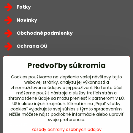
Fotky
Novinky
Obchodné podmienky
Ochrana OÚ
Kontakty
Predvoľby súkromia
Zavoláme Vám späť
Cookies používame na zlepšenie vašej návštevy tejto
webovej stránky, analýzu jej výkonnosti a
zhromažďovanie údajov o jej používaní. Na tento účel
Váš telefón
*
môžeme použiť nástroje a služby tretích strán a
zhromaždené údaje sa môžu preniesť k partnerom v EÚ,
USA alebo iných krajinách. Kliknutím na „Prijať všetky
cookies“ vyjadrujete svoj súhlas s týmto spracovaním.
Nižšie môžete nájsť podrobné informácie alebo upraviť
svoje preferencie.
Odoslať
Zásady ochrany osobných údajov