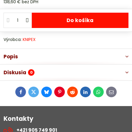
138,60 €
bez DPH
Do košíka
Výrobca:
KNIPEX
Popis
Diskusia
0
Facebook
Twitter
Bluesky
Pinterest
Reddit
LinkedIn
WhatsApp
E-
mail
Kontakty
+421 905 749 901