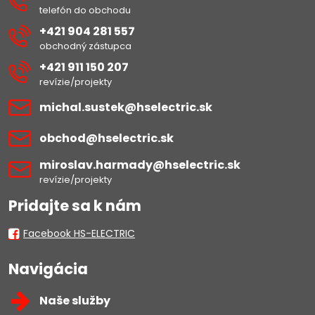
telefón do obchodu
+421 904 281 557
obchodný zástupca
+421 911 150 207
revízie/projekty
michal​.sustek​@hselectric​.sk
obchod​@hselectric​.sk
miroslav​.harmady​@hselectric​.sk
revízie/projekty
Pridajte sa k nám
Facebook HS-ELECTRIC
Navigácia
Naše služby