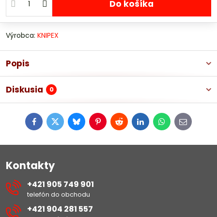
Do košíka
Výrobca:
KNIPEX
Popis
Diskusia
0
Facebook
Twitter
Bluesky
Pinterest
Reddit
LinkedIn
WhatsApp
E-
mail
Kontakty
+421 905 749 901
telefón do obchodu
+421 904 281 557