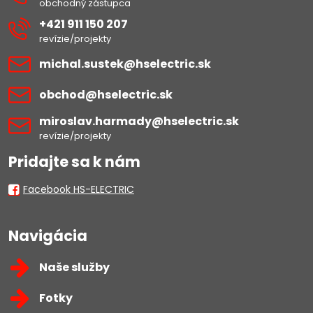
obchodný zástupca
+421 911 150 207
revízie/projekty
michal​.sustek​@hselectric​.sk
obchod​@hselectric​.sk
miroslav​.harmady​@hselectric​.sk
revízie/projekty
Pridajte sa k nám
Facebook HS-ELECTRIC
Navigácia
Naše služby
Fotky