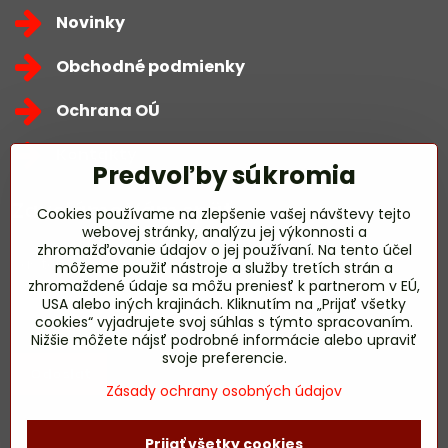
Novinky
Obchodné podmienky
Ochrana OÚ
Kontakty
Predvoľby súkromia
Zavoláme Vám späť
Cookies používame na zlepšenie vašej návštevy tejto
webovej stránky, analýzu jej výkonnosti a
zhromažďovanie údajov o jej používaní. Na tento účel
Váš telefón
*
môžeme použiť nástroje a služby tretích strán a
zhromaždené údaje sa môžu preniesť k partnerom v EÚ,
USA alebo iných krajinách. Kliknutím na „Prijať všetky
cookies“ vyjadrujete svoj súhlas s týmto spracovaním.
Nižšie môžete nájsť podrobné informácie alebo upraviť
svoje preferencie.
Odoslať
Zásady ochrany osobných údajov
Prijať všetky cookies
©
2026
Copyright