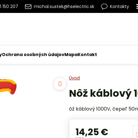
1 150 207
michal.sustek@hselectric.sk
Kontakty
y
Ochrana osobných údajov
Mapa
Kontakt
Úvod
Nôž káblový 
ôž káblový 1000V, čepeľ 5
14,25 €