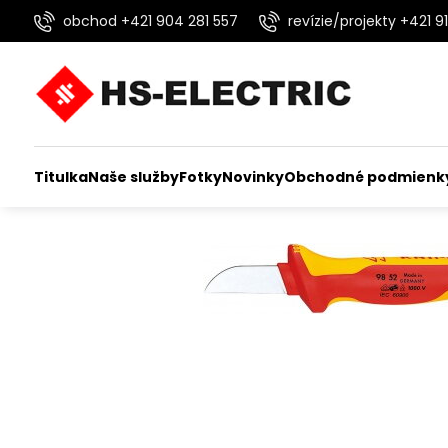
obchod +421 904 281 557
revízie/projekty +421 91
Titulka
Naše služby
Fotky
Novinky
Obchodné podmienk