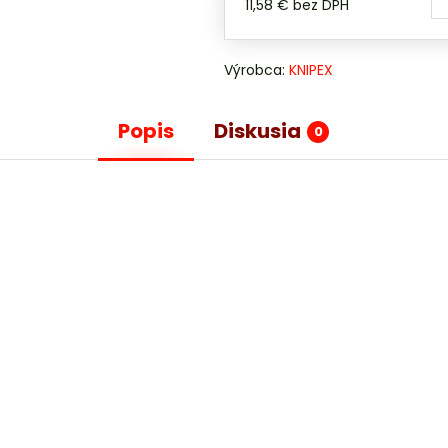
11,58 €
bez DPH
Výrobca:
KNIPEX
Popis
Diskusia
0