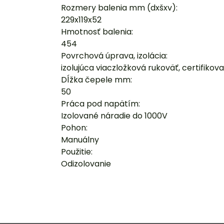
Rozmery balenia mm (dxšxv):
229x119x52
Hmotnosť balenia:
454
Povrchová úprava, izolácia:
izolujúca viaczložková rukoväť, certifiko
Dĺžka čepele mm:
50
Práca pod napätím:
Izolované náradie do 1000V
Pohon:
Manuálny
Použitie:
Odizolovanie