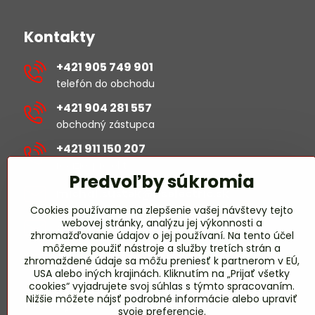
Kontakty
+421 905 749 901
telefón do obchodu
+421 904 281 557
obchodný zástupca
+421 911 150 207
revízie/projekty
Predvoľby súkromia
michal​.sustek​@hselectric​.sk
Cookies používame na zlepšenie vašej návštevy tejto
webovej stránky, analýzu jej výkonnosti a
obchod​@hselectric​.sk
zhromažďovanie údajov o jej používaní. Na tento účel
môžeme použiť nástroje a služby tretích strán a
miroslav​.harmady​@hselectric​.sk
zhromaždené údaje sa môžu preniesť k partnerom v EÚ,
USA alebo iných krajinách. Kliknutím na „Prijať všetky
revízie/projekty
cookies“ vyjadrujete svoj súhlas s týmto spracovaním.
Nižšie môžete nájsť podrobné informácie alebo upraviť
Pridajte sa k nám
svoje preferencie.