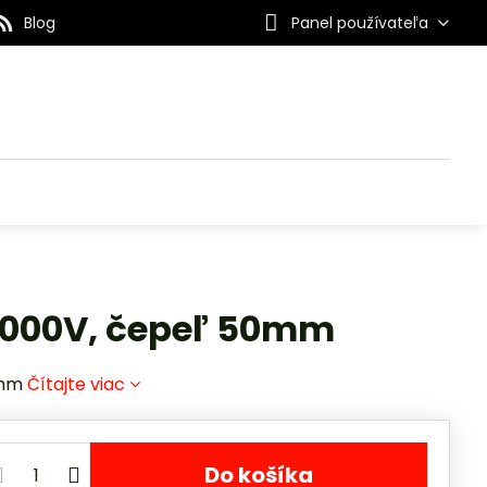
Blog
Panel používateľa
1000V, čepeľ 50mm
0mm
Čítajte viac
Do košíka