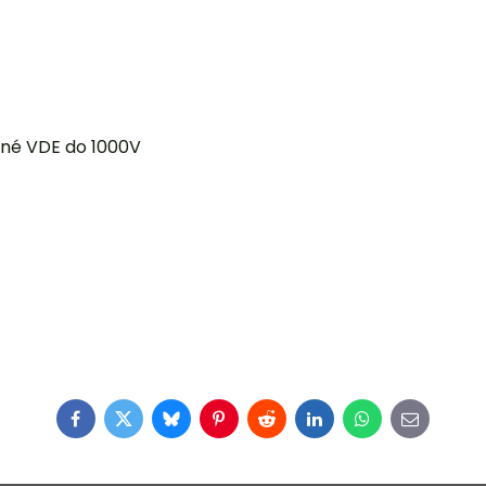
vané VDE do 1000V
Facebook
Twitter
Bluesky
Pinterest
Reddit
LinkedIn
WhatsApp
E-
mail