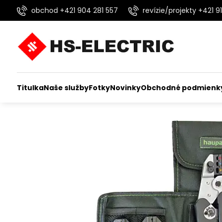
obchod +421 904 281 557
revízie/projekty +421 91
Titulka
Naše služby
Fotky
Novinky
Obchodné podmienk