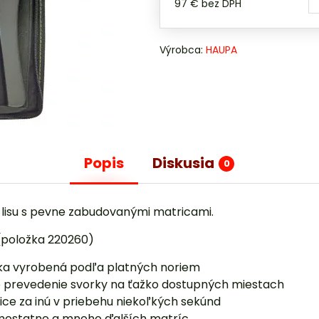
97 €
bez DPH
Výrobca:
HAUPA
Popis
Diskusia
0
í lisu s pevne zabudovanými matricami.
položka 220260)
a vyrobená podľa platných noriem
 prevedenie svorky na ťažko dostupných miestach
ce za inú v priebehu niekoľkých sekúnd
amostatne a mnoho ďalších matríc