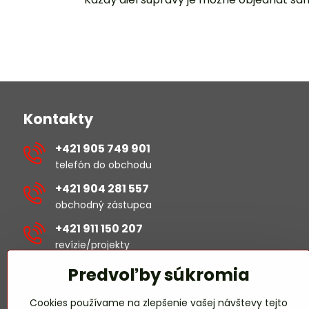
Kontakty
+421 905 749 901
telefón do obchodu
+421 904 281 557
obchodný zástupca
+421 911 150 207
revízie/projekty
Predvoľby súkromia
michal​.sustek​@hselectric​.sk
Cookies používame na zlepšenie vašej návštevy tejto
obchod​@hselectric​.sk