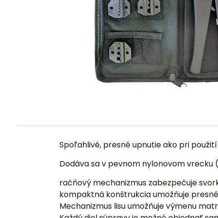
Spoľahlivé, presné upnutie ako pri použit
Dodáva sa v pevnom nylonovom vrecku (
račňový mechanizmus zabezpečuje svork
kompaktná konštrukcia umožňuje presné
Mechanizmus lisu umožňuje výmenu matri
Každý diel súpravy je možné objednať s