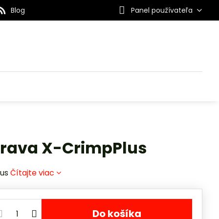
Blog
Panel používateľa
prava X-CrimpPlus
lus
Čítajte viac
Do košíka