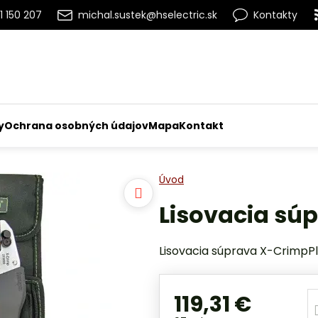
1 150 207
michal.sustek@hselectric.sk
Kontakty
y
Ochrana osobných údajov
Mapa
Kontakt
Úvod
Lisovacia sú
Lisovacia súprava X-CrimpP
119,31 €