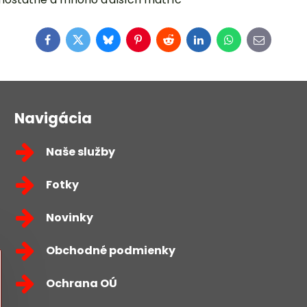
Facebook
Twitter
Bluesky
Pinterest
Reddit
LinkedIn
WhatsApp
E-
mail
Navigácia
Naše služby
Fotky
Novinky
Obchodné podmienky
Ochrana OÚ