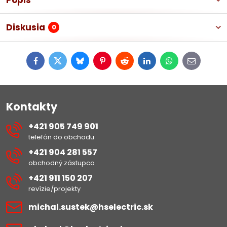
Popis
Diskusia
0
Facebook
Twitter
Bluesky
Pinterest
Reddit
LinkedIn
WhatsApp
E-
mail
Kontakty
+421 905 749 901
telefón do obchodu
+421 904 281 557
obchodný zástupca
+421 911 150 207
revízie/projekty
michal​.sustek​@hselectric​.sk