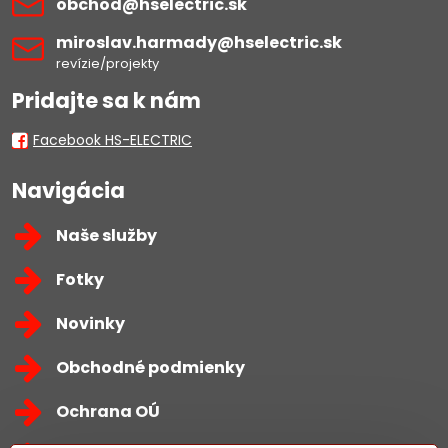
obchod​@hselectric​.sk
miroslav​.harmady​@hselectric​.sk
revízie/projekty
Pridajte sa k nám
Facebook HS-ELECTRIC
Navigácia
Naše služby
Fotky
Novinky
Obchodné podmienky
Ochrana OÚ