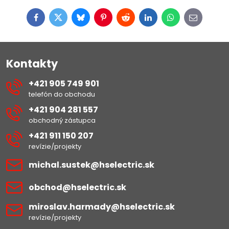
Facebook
Twitter
Bluesky
Pinterest
Reddit
LinkedIn
WhatsApp
E-
mail
Kontakty
+421 905 749 901
telefón do obchodu
+421 904 281 557
obchodný zástupca
+421 911 150 207
revízie/projekty
michal​.sustek​@hselectric​.sk
obchod​@hselectric​.sk
miroslav​.harmady​@hselectric​.sk
revízie/projekty