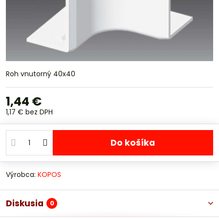
Roh vnutorný 40x40
1,44 €
1,17 €
bez DPH
Do košíka
Výrobca:
KOPOS
Diskusia
0