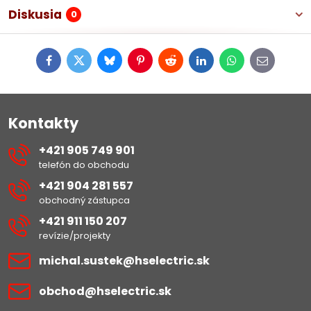
Diskusia
0
Facebook
Twitter
Bluesky
Pinterest
Reddit
LinkedIn
WhatsApp
E-
mail
Kontakty
+421 905 749 901
telefón do obchodu
+421 904 281 557
obchodný zástupca
+421 911 150 207
revízie/projekty
michal​.sustek​@hselectric​.sk
obchod​@hselectric​.sk