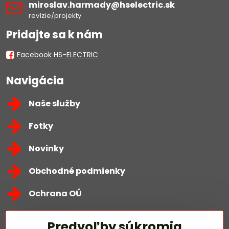
miroslav​.harmady​@hselectric​.sk
revízie/projekty
Pridajte sa k nám
Facebook HS-ELECTRIC
Navigácia
Naše služby
Fotky
Novinky
Obchodné podmienky
Ochrana OÚ
Kontakty
Predvoľby súkromia