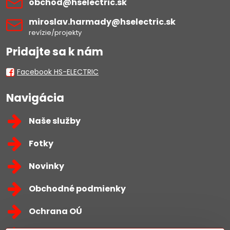
obchod​@hselectric​.sk
miroslav​.harmady​@hselectric​.sk
revízie/projekty
Pridajte sa k nám
Facebook HS-ELECTRIC
Navigácia
Naše služby
Fotky
Novinky
Obchodné podmienky
Ochrana OÚ