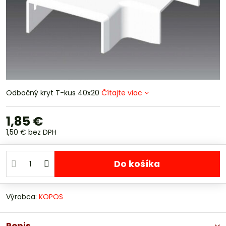
Odbočný kryt T-kus 40x20
Čítajte viac
1,85 €
1,50 €
bez DPH
Do košíka
Výrobca:
KOPOS