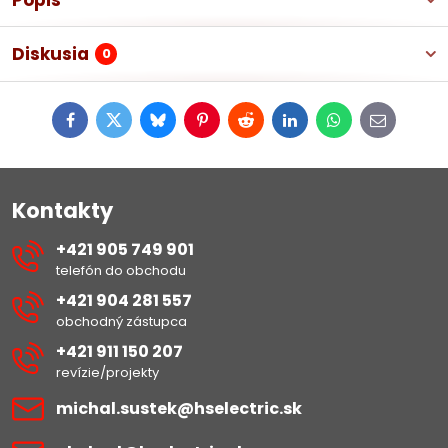
Popis
Diskusia
0
Facebook
Twitter
Bluesky
Pinterest
Reddit
LinkedIn
WhatsApp
E-
mail
Kontakty
+421 905 749 901
telefón do obchodu
+421 904 281 557
obchodný zástupca
+421 911 150 207
revízie/projekty
michal​.sustek​@hselectric​.sk