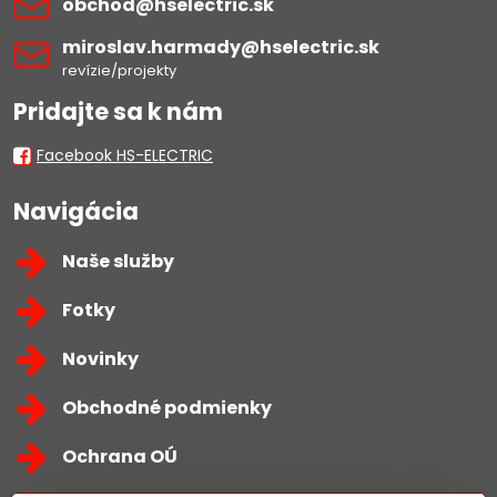
obchod​@hselectric​.sk
miroslav​.harmady​@hselectric​.sk
revízie/projekty
Pridajte sa k nám
Facebook HS-ELECTRIC
Navigácia
Naše služby
Fotky
Novinky
Obchodné podmienky
Ochrana OÚ