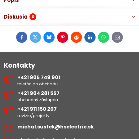
Popis
Diskusia
0
Facebook
Twitter
Bluesky
Pinterest
Reddit
LinkedIn
WhatsApp
E-
mail
Kontakty
+421 905 749 901
telefón do obchodu
+421 904 281 557
obchodný zástupca
+421 911 150 207
revízie/projekty
michal​.sustek​@hselectric​.sk