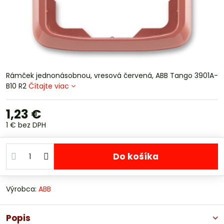
Rámček jednonásobnou, vresová červená, ABB Tango 3901A-
B10 R2
Čítajte viac
1,23 €
1 €
bez DPH
Do košíka
Výrobca:
ABB
Popis