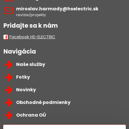
miroslav​.harmady​@hselectric​.sk
revízie/projekty
Pridajte sa k nám
Facebook HS-ELECTRIC
Navigácia
Naše služby
Fotky
Novinky
Obchodné podmienky
Ochrana OÚ
Kontakty