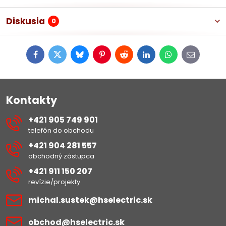
Diskusia
0
Facebook
Twitter
Bluesky
Pinterest
Reddit
LinkedIn
WhatsApp
E-
mail
Kontakty
+421 905 749 901
telefón do obchodu
+421 904 281 557
obchodný zástupca
+421 911 150 207
revízie/projekty
michal​.sustek​@hselectric​.sk
obchod​@hselectric​.sk