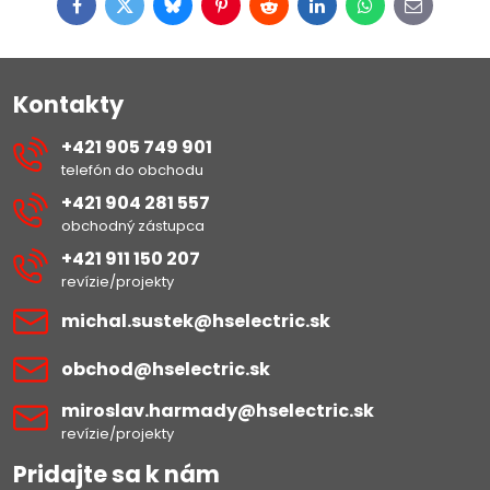
Facebook
Twitter
Bluesky
Pinterest
Reddit
LinkedIn
WhatsApp
E-
mail
Kontakty
+421 905 749 901
telefón do obchodu
+421 904 281 557
obchodný zástupca
+421 911 150 207
revízie/projekty
michal​.sustek​@hselectric​.sk
obchod​@hselectric​.sk
miroslav​.harmady​@hselectric​.sk
revízie/projekty
Pridajte sa k nám