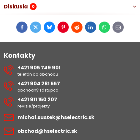
Diskusia
0
Facebook
Twitter
Bluesky
Pinterest
Reddit
LinkedIn
WhatsApp
E-
mail
Kontakty
+421 905 749 901
telefón do obchodu
+421 904 281 557
obchodný zástupca
+421 911 150 207
revízie/projekty
michal​.sustek​@hselectric​.sk
obchod​@hselectric​.sk