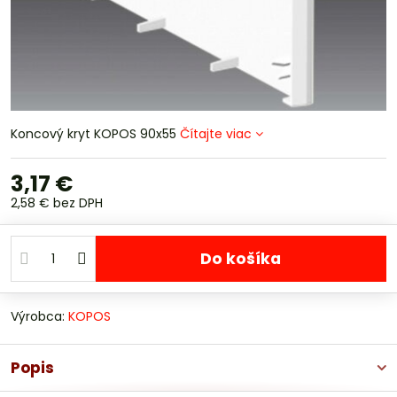
Koncový kryt KOPOS 90x55
Čítajte viac
3,17 €
2,58 €
bez DPH
Do košíka
Výrobca:
KOPOS
Popis