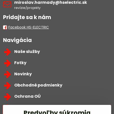
miroslav​.harmady​@hselectric​.sk
revízie/projekty
Pridajte sa k nám
Facebook HS-ELECTRIC
Navigácia
Naše služby
Fotky
Novinky
Obchodné podmienky
Ochrana OÚ
Kontakty
Predvoľby súkromia