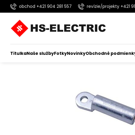
obchod +421 904 281 557
revízie/projekty +421 91
Titulka
Naše služby
Fotky
Novinky
Obchodné podmienk