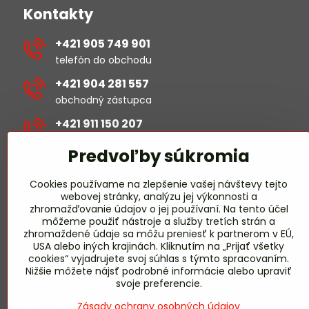
Kontakty
+421 905 749 901
telefón do obchodu
+421 904 281 557
obchodný zástupca
+421 911 150 207
revízie/projekty
Predvoľby súkromia
michal​.sustek​@hselectric​.sk
Cookies používame na zlepšenie vašej návštevy tejto
webovej stránky, analýzu jej výkonnosti a
obchod​@hselectric​.sk
zhromažďovanie údajov o jej používaní. Na tento účel
môžeme použiť nástroje a služby tretích strán a
miroslav​.harmady​@hselectric​.sk
zhromaždené údaje sa môžu preniesť k partnerom v EÚ,
USA alebo iných krajinách. Kliknutím na „Prijať všetky
revízie/projekty
cookies“ vyjadrujete svoj súhlas s týmto spracovaním.
Nižšie môžete nájsť podrobné informácie alebo upraviť
Pridajte sa k nám
svoje preferencie.
Facebook HS-ELECTRIC
Zásady ochrany osobných údajov