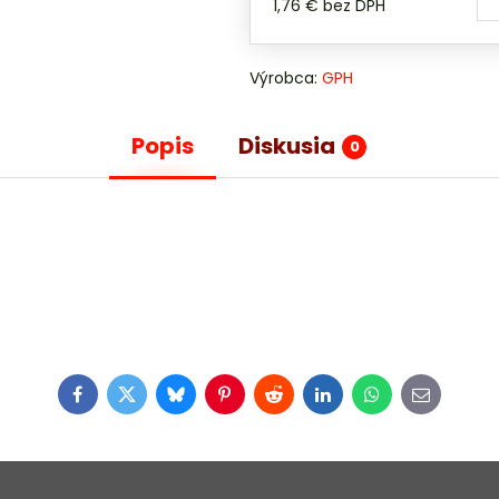
1,76 €
bez DPH
Výrobca:
GPH
Popis
Diskusia
0
Facebook
Twitter
Bluesky
Pinterest
Reddit
LinkedIn
WhatsApp
E-
mail