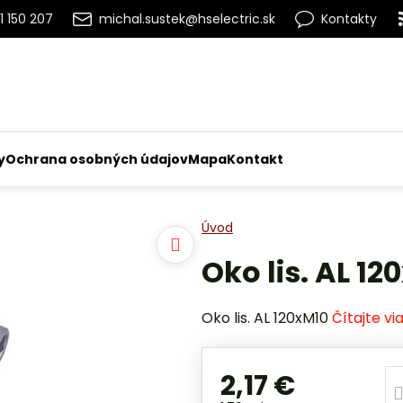
1 150 207
michal.sustek@hselectric.sk
Kontakty
y
Ochrana osobných údajov
Mapa
Kontakt
Úvod
Oko lis. AL 12
Oko lis. AL 120xM10
Čítajte vi
2,17 €