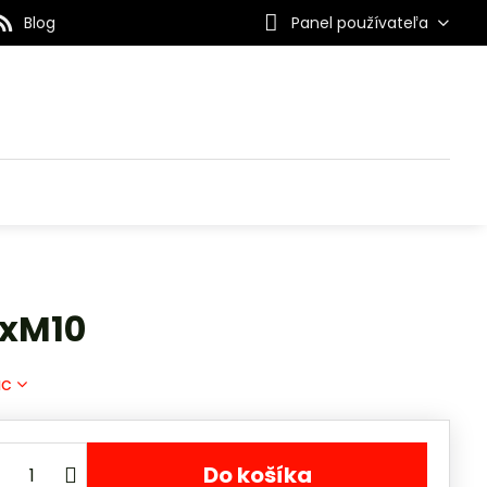
Blog
Panel používateľa
0xM10
ac
Do košíka