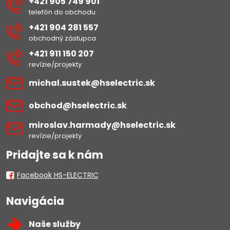
+421 905 749 901
telefón do obchodu
+421 904 281 557
obchodný zástupca
+421 911 150 207
revízie/projekty
michal​.sustek​@hselectric​.sk
obchod​@hselectric​.sk
miroslav​.harmady​@hselectric​.sk
revízie/projekty
Pridajte sa k nám
Facebook HS-ELECTRIC
Navigácia
Naše služby