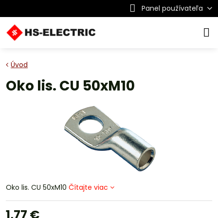
Panel používateľa
Úvod
Oko lis. CU 50xM10
Oko lis. CU 50xM10
Čítajte viac
1,77 €