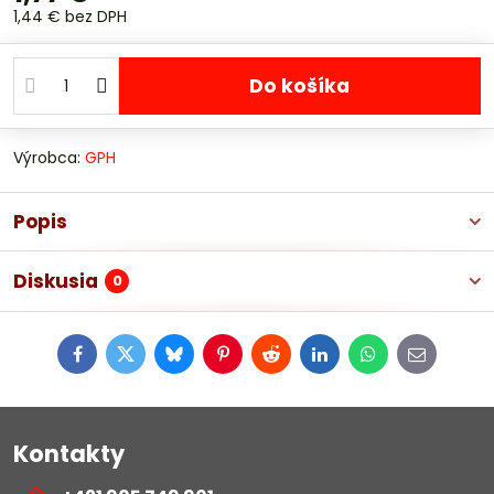
1,44 €
bez DPH
Do košíka
Výrobca:
GPH
Popis
Diskusia
0
Facebook
Twitter
Bluesky
Pinterest
Reddit
LinkedIn
WhatsApp
E-
mail
Kontakty