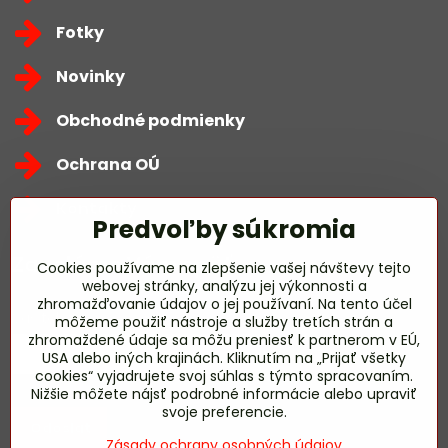
Fotky
Novinky
Obchodné podmienky
Ochrana OÚ
Kontakty
Predvoľby súkromia
Zavoláme Vám späť
Cookies používame na zlepšenie vašej návštevy tejto
webovej stránky, analýzu jej výkonnosti a
zhromažďovanie údajov o jej používaní. Na tento účel
Váš telefón
*
môžeme použiť nástroje a služby tretích strán a
zhromaždené údaje sa môžu preniesť k partnerom v EÚ,
USA alebo iných krajinách. Kliknutím na „Prijať všetky
cookies“ vyjadrujete svoj súhlas s týmto spracovaním.
Nižšie môžete nájsť podrobné informácie alebo upraviť
svoje preferencie.
Odoslať
Zásady ochrany osobných údajov